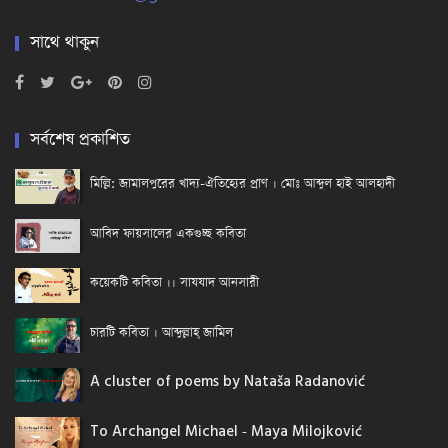
সাথে থাকুন
সর্বশেষ প্রকাশিত
মিল্লি: জামালপুরের খাদ্য-ঐতিহ্যের প্রাণ । মোঃ আব্দুল হাই আলহাদী
আবিদ ফায়সালের একগুচ্ছ কবিতা
কয়েকটি কবিতা ।। সাযযাদ আনসারী
চারটি কবিতা । আব্দুল্লাহ্ জামিল
A cluster of poems by Nataša Radanović
To Archangel Michael - Maya Milojković