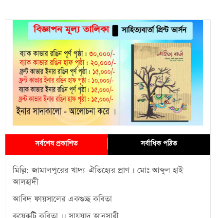
সর্বশেষ প্রকাশিত
সর্বাধিক পঠিত
মিল্লি: জামালপুরের খাদ্য-ঐতিহ্যের প্রাণ । মোঃ আব্দুল হাই
আলহাদী
আবিদ ফায়সালের একগুচ্ছ কবিতা
কয়েকটি কবিতা ।। সাযযাদ আনসারী