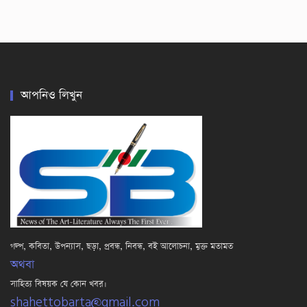
আপনিও লিখুন
গল্প, কবিতা, উপন্যাস, ছড়া, প্রবন্ধ, নিবন্ধ, বই আলোচনা, মুক্ত মতামত
অথবা
সাহিত্য বিষয়ক যে কোন খবর।
shahettobarta@gmail.com