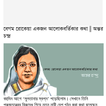
বেগম রোকেয়া একজন আলোকবর্তিকার কথা || অন্তর
চন্দ্র
বহুদিন আগে ‘সুলতানার স্বপ্ন’ পড়েছিলাম। সেখানে তিনি
পুরুষতন্ত্রের বিরুদ্ধে গিয়ে নতুন নারী দেশ গঠন করা কথা বলেছেন,