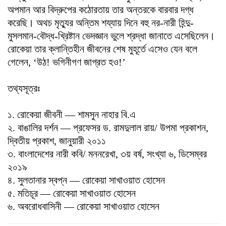
অপমান আর বিদ্রুপের কঠোরতায় তার অন্তরকে বারবার দগ্ধ
করেছি। অথচ মৃত্যুর অন্তিম শয্যায় দিনে বহু নর-নারী হিন্দু-
মুসলমান-বৌদ্ধ-খ্রিষ্টান ভেদজ্ঞান ভুলে শ্রদ্ধা জানাতে এসেছিলেন।
রোকেয়া তার ক্লান্তিহীন জীবনের শেষ মুহূর্তে এসেও যেন বলে
গেলেন, ‘উঠ! ভগিনীগণ জাগ্রত হ‌ও!’
তথ্যসূত্রঃ
১. রোকেয়া জীবনী — শামসুন নাহার বি.এ
২. বাঙালির দর্শন — প্রফেসর ড. রামদুলাল রায়/ উপমা প্রকাশন,
দ্বিতীয় প্রকাশ, জানুয়ারী ২০১১
৩. বাংলাদেশের নারী কবি/ মননরেখা, ৩য় বর্ষ, সংখ্যা ৬, ডিসেম্বর
২০১৯
৪. সুলতানার স্বপ্ন — রোকেয়া সাখাওয়াত হোসেন
৫. মতিচূর — রোকেয়া সাখাওয়াত হোসেন
৬. অবরোধবাসিনী — রোকেয়া সাখাওয়াত হোসেন