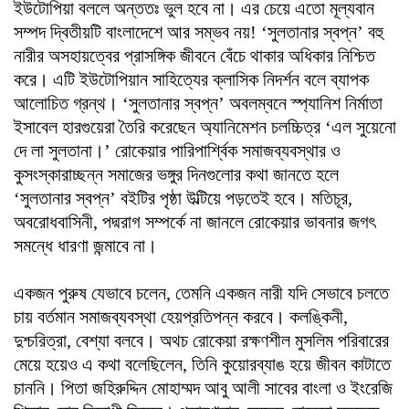
ইউটোপিয়া বললে অন্ততঃ ভুল হবে না।‌ এর চেয়ে এতো মূল্যবান
সম্পদ দ্বিতীয়টি বাংলাদেশে আর সম্ভব নয়! ‘সুলতানার স্বপ্ন’ বহু
নারীর অসহায়ত্বের প্রাসঙ্গিক জীবনে বেঁচে থাকার অধিকার নিশ্চিত
করে। এটি ইউটোপিয়ান সাহিত্যের ক্লাসিক নিদর্শন বলে ব্যাপক
আলোচিত গ্রন্থ। ‘সুলতানার স্বপ্ন’ অবলম্বনে স্প্যানিশ নির্মাতা
ইসাবেল হারগুয়েরা তৈরি করেছেন অ্যানিমেশন চলচ্চিত্র ‘এল সুয়েনো
দে লা সুলতানা।’ রোকেয়ার পারিপার্শ্বিক সমাজব্যবস্থার ও
কুসংস্কারাচ্ছন্ন সমাজের ভঙ্গুর দিনগুলোর কথা জানতে হলে
‘সুলতানার স্বপ্ন’ ব‌ইটির পৃষ্ঠা উল্টিয়ে পড়তেই হবে। মতিচূর,
অবরোধবাসিনী, পদ্মরাগ সম্পর্কে না জানলে রোকেয়ার ভাবনার জগৎ
সমন্ধে ধারণা জন্মাবে না।
একজন পুরুষ যেভাবে চলেন, তেমনি একজন নারী যদি সেভাবে চলতে
চায় বর্তমান সমাজব্যবস্থা হেয়প্রতিপন্ন করবে। কলঙ্কিনী,
দুশ্চরিত্রা, বেশ্যা বলবে। অথচ রোকেয়া রক্ষণশীল মুসলিম পরিবারের
মেয়ে হয়েও এ কথা বলেছিলেন, তিনি কুয়োরব্যাঙ হয়ে জীবন কাটাতে
চাননি। পিতা জহিরুদ্দিন মোহাম্মদ আবু আলী সাবের বাংলা ও ইংরেজি