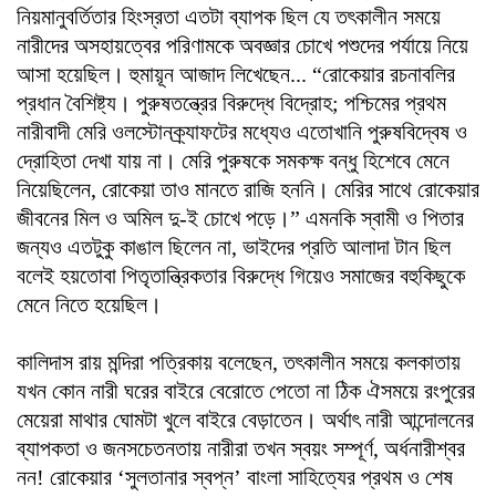
নিয়মানুবর্তিতার হিংস্রতা এতটা ব্যাপক ছিল যে তৎকালীন সময়ে
নারীদের অসহায়ত্বের পরিণামকে অবজ্ঞার চোখে পশুদের পর্যায়ে নিয়ে
আসা হয়েছিল। হুমায়ূন আজাদ লিখেছেন... “রোকেয়ার রচনাবলির
প্রধান বৈশিষ্ট্য। পুরুষতন্ত্রের বিরুদ্ধে বিদ্রোহ; পশ্চিমের প্রথম
নারীবাদী মেরি ওলস্টোনক্র্যাফটের মধ্যেও এতোখানি পুরুষবিদ্বেষ ও
দ্রোহিতা দেখা যায় না। মেরি পুরুষকে সমকক্ষ বন্ধু হিশেবে মেনে
নিয়েছিলেন, রোকেয়া তাও মানতে রাজি হননি। মেরির সাথে রোকেয়ার
জীবনের মিল ও অমিল দু-ই চোখে পড়ে।” এমনকি স্বামী ও পিতার
জন্য‌ও এতটুকু কাঙাল ছিলেন না, ভাইদের প্রতি আলাদা টান ছিল
বলেই হয়তোবা পিতৃতান্ত্রিকতার বিরুদ্ধে গিয়েও সমাজের বহুকিছুকে
মেনে নিতে হয়েছিল।
কালিদাস রায় মন্দিরা পত্রিকায় বলেছেন, তৎকালীন সময়ে কলকাতায়
যখন কোন নারী ঘরের বাইরে বেরোতে পেতো না ঠিক ঐসময়ে রংপুরের
মেয়েরা মাথার ঘোমটা খুলে বাইরে বেড়াতেন। অর্থাৎ নারী আন্দোলনের
ব্যাপকতা ও জনসচেতনতায় নারীরা তখন স্বয়ং সম্পূর্ণ, অর্ধনারীশ্বর
নন! রোকেয়ার ‘সুলতানার স্বপ্ন’ বাংলা সাহিত্যের প্রথম ও শেষ