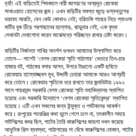
হ্যাঁ! এই বাড়িতেই শিশুকালে নারী জাগরণের অগ্রদূত রোকেয়া
সাখাওয়াত হোসেনের জন্ম। এখন বাড়িটির সমস্ত জুড়ে ভগ্নস্তুপের
ভয়াবহ আরতি, যেন কেউ কোথাও নেই; হরিতকি গাছের নিচে শ্যাওলা
মাটির বুক চিঁড়ে পরগাছাদের হুল্লোড়, ঝাড়ুদার নেই, এক বৃদ্ধা
সেখানটা দেখাশোনা করেন মাঝেমধ্যে পরিচ্ছন্ন রাখার চেষ্টা করেন।
বাড়িটির নির্জনতা পাখির অনর্গল গুনগুন আমাদের উল্লাসিত করে
তোলে— পাশেই ‘বেগম রোকেয়া স্মৃতি পাঠাগার’ ভেতরে তিন-চার
হাজার ব‌ই, পাঠকের বসার আসন, উপরে টাঙানো একটি ছবিতে
রোকেয়ায় হাস্যোজ্জ্বল মুখ, উদ্দামী চেহারা আমাকে আরও আগ্রহী
করে তোলে। রোকেয়ার স্মৃতিকে ধরে রাখতে তার জন্মভিটায় ১৯৯২
সালে পায়রাবন্দ সরকারি বেগম রোকেয়া স্মৃতি মহাবিদ্যালয় স্থাপিত
হয়েছে এবং সরকারি উদ্যোগে ‘বেগম রোকেয়া স্মৃতিকেন্দ্র’ স্থাপিত
হয়েছে। এটি এখন সকলের জন্য উন্মুক্ত ও পর্যটকদের আকর্ষণ
করে। রংপুরের শতরঞ্জির কথা ভুলে গেলে চলে না, তৎকালীন সময়ে
পাটশিল্পের কদর ছিল, পাটের তৈরি কারুশিল্পের জায়গা দখল করেছে
আধুনিক শিল্প ব্যবস্থা; পাঠাগারের গা ঘেঁষে কারুশিল্পের দোকান, পাটের