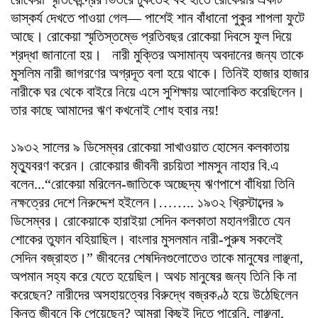
ভাস্কর্য দেখতে পাওয়া গেল— পাশেই শান বাঁধানো পুকুর শাপলা ফুটে
আছে। রোকেয়া স্মৃতিস্তম্ভে প্রতিবছর রোকেয়া দিবসে ফুল দিয়ে
শ্রদ্ধা জানানো হয়। নারী মুক্তির অসামান্য অবদানের জন্য তাকে
মুসলিম নারী জাগরণের অগ্রদূত বলা হয়ে থাকে। তিনিই হাজার হাজার
নারীকে ঘর থেকে বাইরে নিয়ে এসে সুশিক্ষায় আলোকিত করেছিলেন।
তার কাছে আমাদের ঋণ কখনো‌ই শোধ হবার নয়!
১৯৩২ সালের ৯ ডিসেম্বর রোকেয়া সাখাওয়াত হোসেন কলকাতায়
মৃত্যুবরণ করেন। রোকেয়ার জীবনী রচয়িতা শামসুন নাহার বি.এ
বলেন...“রোকেয়া মরিলেন-জাতিকে অচ্ছেদ্য ঋণপাশে বাঁধিয়া তিনি
নক্ষত্রের দেশে নিরুদ্দেশ হ‌ইলেন।…….. ১৯৩২ খ্রিস্টাব্দের ৯
ডিসেম্বর। রোকেয়াকে হারা‌ইয়া সেদিন কলকাতা মহানগরীতে যেন
শোকের তুফান বহিয়াছিল। বাংলার মুসলমান নারী-পুরুষ সকলেই
সেদিন বজ্রাহত।” জীবনের শেষদিনগুলোতেও তাকে মানুষের লাঞ্ছনা,
অপমান সহ্য করে যেতে হয়েছিল। অথচ মানুষের জন্য তিনি কি না
করেছেন? নারীদের অসহায়ত্বের বিরুদ্ধে বজ্রকণ্ঠ হয়ে উঠেছিলেন
কিন্তু জীবনে কি পেয়েছেন? আমরা কিছুই দিতে পারেনি, লাঞ্ছনা,