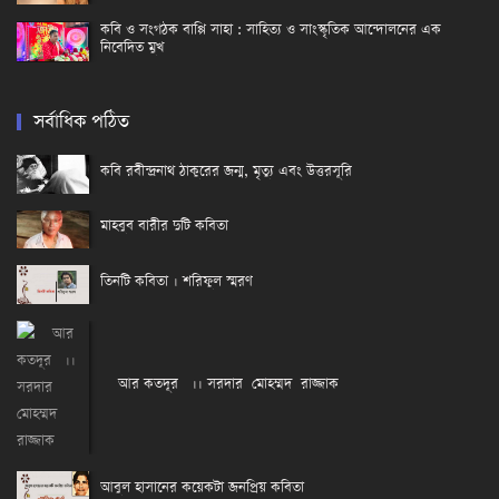
কবি ও সংগঠক বাপ্পি সাহা : সাহিত্য ও সাংস্কৃতিক আন্দোলনের এক
নিবেদিত মুখ
সর্বাধিক পঠিত
কবি রবীন্দ্রনাথ ঠাকুরের জন্ম, মৃত্যু এবং উত্তরসূরি
মাহবুব বারীর দুটি কবিতা
তিনটি কবিতা । শরিফুল স্মরণ
আর কতদূর ।। সরদার মোহম্মদ রাজ্জাক
আবুল হাসানের কয়েকটা জনপ্রিয় কবিতা