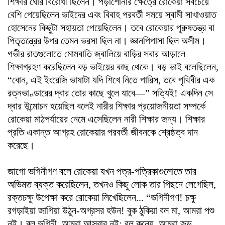
শিক্ষার ঘোর বিরোধী ছিলেন। পড়াশোনার ক্ষেত্রে রোকেয়া সবচেয়ে
বেশি পেয়েছিলেন ভাইদের এবং বিবাহ পরবর্তী সময়ে স্বামী সাখাওয়াত
হোসেনের কিছুটা সহায়তা পেয়েছিলেন। তবে রোকেয়ার পুরুষতন্ত্র বা
পিতৃতন্ত্রের উপর তেমন ভরসা ছিল না। জ্ঞানপিপাসা ছিল অসীম।
গভীর রাতগুলোতে মোমবাতি জ্বালিয়ে বাড়ির সবার আড়ালে
শিক্ষাগ্রহণ করেছিলেন বড় ভাইয়ের কাছ থেকে। বড় ভাই বলেছিলেন,
“বোন, এই ইংরেজি ভাষাটা যদি শিখে নিতে পারিস, তবে পৃথিবীর এক
রত্নভাণ্ডারের দ্বার তোর কাছে খুলে যাবে—” সত্যিই! একদিন সে
দ্বার উন্মোচন হয়েছিল বলেই নারীর শিক্ষার প্রয়োজনীয়তা সম্পর্কে
রোকেয়া মাঠপর্যায়ের নেমে এসেছিলেন নারী শিক্ষার জন্য। শিক্ষার
প্রতি একান্ত আগ্রহ রোকেয়ার পরবর্তী জীবনকে শ্রেষ্ঠত্ব দান
করেছে।
জাগো ভগিনীগণ বলে রোকেয়া যখন পত্র-পত্রিকাগুলোতে তার
অভিমত ব্যক্ত করেছিলেন, তখন‌ও কিছু লোক তার পিছনে লেগেছিল,
রক্তচক্ষু উপেক্ষা করে রোকেয়া লিখেছিলেন... “ভগিনীগণ! চক্ষু
রগড়াইয়া জাগিয়া উঠুন-অগ্রসর হউন! বুক ঠুকিয়া বল মা, আমরা পশু
ন‌ই। বল ভগিনী, আমরা আসবাব নই; বল কন্যে, আমরা জড়