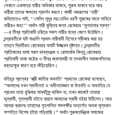
সেখানে একমাত্র নারীর অধিকার থাকবে, পুরুষ থাকবে ঘরে আর
নারীরা তাদের ক্ষমতার প্রদর্শন করবে। কাজী নজরুলের ‘নারী’
কবিতাতেও পাই, ‘‘সেদিন সুদূর নয়/যেদিন ধরণী পুরুষের সাথে গাহিবে
নারীরও জয়!’’ অর্থাৎ নারী মুক্তির জন্য রেকেয়ার ‘সুলতানার স্বপ্ন’
—র তীব্র প্রতিবাদী চরিত্র সকল নারীর মধ্যে জেগে উঠেছিল।
চন্দ্রাবতীকে যদি বাঙালি প্রথম নারীবাদী হিসেবে স্বীকার করা হয়
তাহলে দ্বিতীয়ত রোকেয়ার নামটি উজ্জ্বল দৃষ্টান্ত। চন্দ্রাবতীর
প্রতিবাদের ভাষা সরল ভাবব্যঞ্জক ও রোমহর্ষক কিন্তু রোকেয়ার
প্রতিবাদী ভাষা কঠোর ও তীব্র জ্বালাময়ী যা তৎকালীন সমাজপতিদের
রক্তচক্ষুর কারণ হয়ে দাঁড়িয়েছিল।
মতিচূর গ্রন্থের ‘স্ত্রী জাতির অবনতি’ প্রবন্ধে রোকেয়া বলেছেন,
“আমাদের যখন স্বাধীনতা ও অধীনতাজ্ঞান বা উন্নতি ও অবনতির যে
প্রভেদ তাহা বুঝিবার সামর্থটুকু থাকিল না, তখন কাজেই তাহারা
ভূস্বামী, গৃহস্বামী হইতে ক্রমে আমাদের স্বামী হইয়া উঠিলেন। আর
আমরা ক্রমশঃ তাহাদের গৃহপালিত পশুপক্ষীর অন্তর্গত অথবা মূল্যবান
সম্পত্তি বিশেষ হইয়া পড়িয়াছি।” অর্থাৎ পুরুষতান্ত্রিক সমাজের