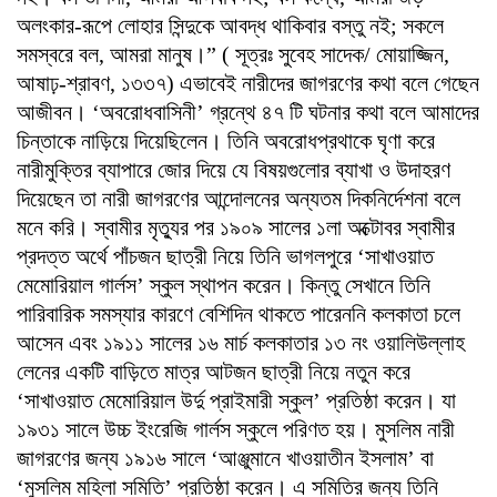
অলংকার-রূপে লোহার সিন্দুকে আবদ্ধ থাকিবার বস্তু নই; সকলে
সমস্বরে বল, আমরা মানুষ।” ( সূত্রঃ সুবেহ সাদেক/ মোয়াজ্জিন,
আষাঢ়-শ্রাবণ, ১৩৩৭) এভাবেই নারীদের জাগরণের কথা বলে গেছেন
আজীবন। ‘অবরোধবাসিনী’ গ্রন্থে ৪৭ টি ঘটনার কথা বলে আমাদের
চিন্তাকে নাড়িয়ে দিয়েছিলেন। তিনি অবরোধপ্রথাকে ঘৃণা করে
নারীমুক্তির ব্যাপারে জোর দিয়ে যে বিষয়গুলোর ব্যাখা ও উদাহরণ
দিয়েছেন তা নারী জাগরণের আন্দোলনের অন্যতম দিকনির্দেশনা বলে
মনে করি। স্বামীর মৃত্যুর পর ১৯০৯ সালের ১লা অক্টোবর স্বামীর
প্রদত্ত অর্থে পাঁচজন ছাত্রী নিয়ে তিনি ভাগলপুরে ‘সাখাওয়াত
মেমোরিয়াল গার্লস’ স্কুল স্থাপন করেন। কিন্তু সেখানে তিনি
পারিবারিক সমস্যার কারণে বেশিদিন থাকতে পারেননি কলকাতা চলে
আসেন এবং ১৯১১ সালের ১৬ মার্চ কলকাতার ১৩ নং ওয়ালিউল্লাহ
লেনের একটি বাড়িতে মাত্র আটজন ছাত্রী নিয়ে নতুন করে
‘সাখাওয়াত মেমোরিয়াল উর্দু প্রাইমারী স্কুল’ প্রতিষ্ঠা করেন। যা
১৯৩১ সালে উচ্চ ইংরেজি গার্লস স্কুলে পরিণত হয়। মুসলিম নারী
জাগরণের জন্য ১৯১৬ সালে ‘আঞ্জুমানে খাওয়াতীন ইসলাম’ বা
‘মুসলিম মহিলা সমিতি’ প্রতিষ্ঠা করেন। এ সমিতির জন্য তিনি