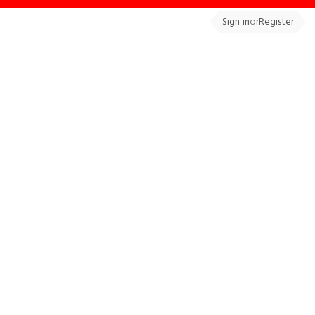
Sign in
or
Register