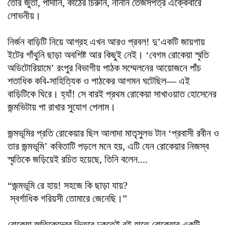
তৈরি জুতা, পাদানি, কাঠের চিরুনি, নানান তৈজসপত্র এক্কেবারে
লোভনীয়।
নির্জন বাড়িটি নিয়ে আগ্রহ এখন আরও প্রবল! দু’একটি জায়গায়
ইটের গাঁথুনি ছাড়া অবশিষ্ট আর কিছুই নেই। ‘বেগম রোকেয়া স্মৃতি
অডিটোরিয়ামে’ রংপুর বিভাগীয় পাঠক সম্মেলনের আয়োজনে পাঁচ
শতাধিক কবি-সাহিত্যিক ও পাঠকের আগমন ঘটেছিল— এই
বাড়িটিকে ঘিরে। হ্যাঁ! সে বার‌ই প্রথম রোকেয়া সাখাওয়াত হোসেনের
জন্মভিটায় পা রাখার সুযোগ পেলাম।
জন্মভূমির প্রতি রোকেয়ার ছিল আলাদা মাতৃসুলভ টান ‘প্রবাসী রবীন ও
তার জন্মভূমি’ কবিতাটি পড়লে মনে হয়, এটি যেন রোকেয়ার নিজস্ব
স্মৃতিকে জড়িয়েই রচিত হয়েছে, তিনি বলেন....
“জন্মভূমি রে হায়! সহজে কি ছাড়া যায়?
স্বর্গাধিক গরিয়সী তোমারে জেনেছি।”
রোকেয়া স্মৃতিকেন্দ্রের ভিতরে ঢুকতেই ব‌ই হাতে রোকেয়ার একটি