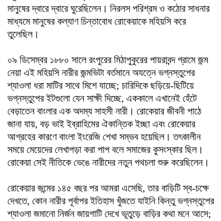
মানুষের দ্বারে দ্বারে ঘুরেছিলেন। নিরলস পরিশ্রম ও কঠোর সাধনার
মাধ্যমে মানুষের কল্যাণ চিন্তাবোধ রোকেয়াকে মহিয়সি করে
তুলেছিল।
০৯ ডিসেম্বর ১৮৮০ সালে রংপুরের মিঠাপুকুরের পায়রাবন্দ গ্রামে জন্ম
নেয়া এই মহিয়সি নারীর জন্মভিটা বর্তমানে অযত্নে ভগ্নস্তুপের
শ্যাওলা ধরা মাটির সাথে মিশে যাচ্ছে; চারিদিকে ছড়িয়ে-ছিটিয়ে
ভগ্নস্তুপের ইটগুলো যেন সাক্ষী দিচ্ছে, এককালে এখানেই হেঁটে
বেড়াতেন বাংলার এক অদম্য সাহসী নারী। রোকেয়ার জীবনী পাঠে
জানা যায়, বড় ভাই ইব্রাহিমের ঐকান্তিক ইচ্ছা এবং রোকেয়ার
আগ্রহের কারণে বাংলা ইংরেজি শেখা সম্ভব হয়েছিল। তৎকালীন
সময়ে মেয়েদের লেখাপড়া করা পাপ বলে সমাজের কুসংস্কার ছিল।
রোকেয়া সেই নীতিকে ভেঙে নারীদের নতুন পথচলা শুরু করেছিলেন।
রোকেয়ার জন্মের ১৪৫ বছর পর আমরা এসেছি, তার বাড়িটি স্ব-চক্ষে
দেখতে, কোন নারীর পূর্বাপর ইতিহাস খুঁজতে যাইনি কিন্তু ভগ্নস্তুপের
শ্যাওলা জমানো নির্জন জায়গাটি দেখে ভূতুড়ে বাড়ির কথা মনে আসে;