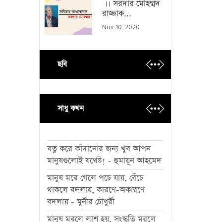
।। সরদার মোহম্মদ
রাজ্জাক...
Nov 10, 2020
ছবি
সাধু কথন
যত্ন করে কাঁদানোর জন্য খুব আপন
মানুষগুলোই যথেষ্ট! - হুমায়ূন আহমেদ
মানুষ মরে গেলে পচে যায়, বেঁচে
থাকলে বদলায়, কারণে-অকারণে
বদলায় - মুনীর চৌধুরী
মানুষ মরলে লাশ হয়, সংস্কৃতি মরলে