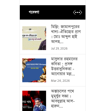
গবেষণা
মিল্লি: জামালপুরের
খাদ্য-ঐতিহ্যের প্রাণ
। মোঃ আব্দুল হাই
আলহ...
Jul 29, 2026
মাসুদার রহমানের
কবিতা : প্রসঙ্গ
উত্তরাধুনিকতা -
আনোয়ার মল্ল...
Mar 24, 2026
অস্তাচলের পথে
মুমূর্ষুর সজ্ঞা ।
আবদুল্লাহ আল-
হারুন...