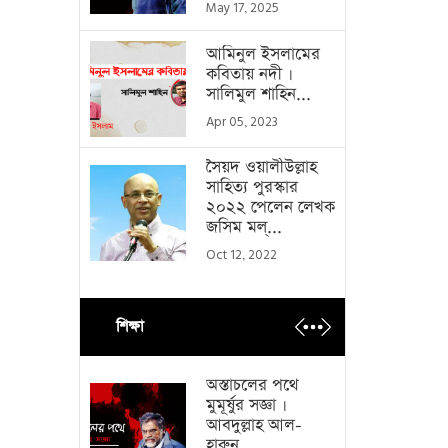
May 17, 2025
আমিনুল ইসলামের
কবিতায় নদী ।
সালিমুল শাহিন...
Apr 05, 2023
সৈয়দ ওয়ালীউল্লাহ
সাহিত্য পুরস্কার
২০২২ পেলেন লেখক
জসিম মল্...
Oct 12, 2022
শিক্ষা
অস্তাচলের পথে
মুমূর্ষুর সজ্ঞা ।
আবদুল্লাহ আল-
হারুন...