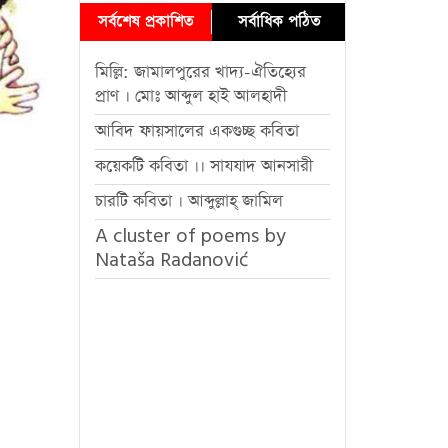
সর্বশেষ প্রকাশিত
সর্বাধিক পঠিত
মিল্লি: জামালপুরের খাদ্য-ঐতিহ্যের
প্রাণ । মোঃ আব্দুল হাই আলহাদী
আবিদ ফায়সালের একগুচ্ছ কবিতা
কয়েকটি কবিতা ।। সাযযাদ আনসারী
চারটি কবিতা । আব্দুল্লাহ্ জামিল
A cluster of poems by
Nataša Radanović