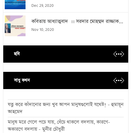
Dec 29, 2020
কবিতায় আধ্যাত্মবাদ ।। সরদার মোহম্মদ রাজ্জাক...
Nov 10, 2020
ছবি
সাধু কথন
যত্ন করে কাঁদানোর জন্য খুব আপন মানুষগুলোই যথেষ্ট! - হুমায়ূন
আহমেদ
মানুষ মরে গেলে পচে যায়, বেঁচে থাকলে বদলায়, কারণে-
অকারণে বদলায় - মুনীর চৌধুরী