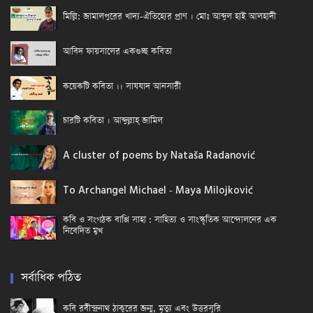
মিল্লি: জামালপুরের খাদ্য-ঐতিহ্যের প্রাণ । মোঃ আব্দুল হাই আলহাদী
আবিদ ফায়সালের একগুচ্ছ কবিতা
কয়েকটি কবিতা ।। সাযযাদ আনসারী
চারটি কবিতা । আব্দুল্লাহ্ জামিল
A cluster of poems by Nataša Radanović
To Archangel Michael - Maya Milojković
কবি ও সংগঠক বাপ্পি সাহা : সাহিত্য ও সাংস্কৃতিক আন্দোলনের এক
নিবেদিত মুখ
সর্বাধিক পঠিত
কবি রবীন্দ্রনাথ ঠাকুরের জন্ম, মৃত্যু এবং উত্তরসূরি