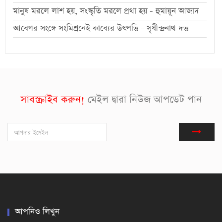
মানুষ মরলে লাশ হয়, সংস্কৃতি মরলে প্রথা হয় - হুমায়ূন আজাদ
আবেগর সংঙ্গে সংমিশ্রনেই কাব্যের উৎপত্তি - সৃধীন্দ্রনাথ দত্ত
সাবস্ক্রাইব করুন!
মেইল দ্বারা নিউজ আপডেট পান
আপনিও লিখুন