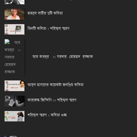
মাহবুব বারীর দুটি কবিতা
তিনটি কবিতা । শরিফুল স্মরণ
আর কতদূর ।। সরদার মোহম্মদ রাজ্জাক
আবুল হাসানের কয়েকটা জনপ্রিয় কবিতা
কারারুদ্ধ জিন্দিগি ।। শরিফুল স্মরণ
শরিফুল স্মরণ । কবিতা গুচ্ছ