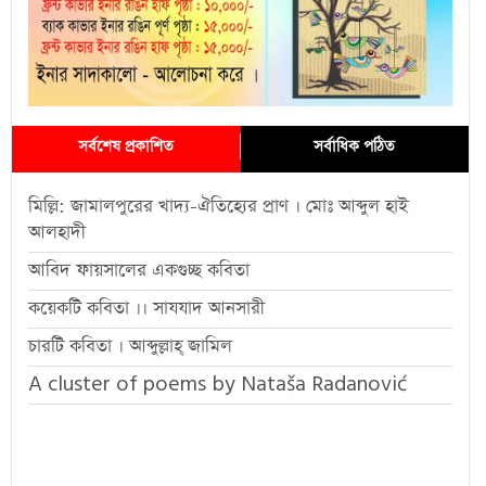
সর্বশেষ প্রকাশিত
সর্বাধিক পঠিত
মিল্লি: জামালপুরের খাদ্য-ঐতিহ্যের প্রাণ । মোঃ আব্দুল হাই
আলহাদী
আবিদ ফায়সালের একগুচ্ছ কবিতা
কয়েকটি কবিতা ।। সাযযাদ আনসারী
চারটি কবিতা । আব্দুল্লাহ্ জামিল
A cluster of poems by Nataša Radanović