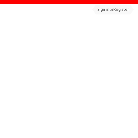
Sign in
or
Register