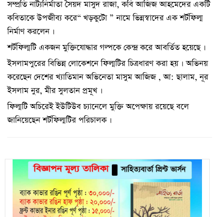
সম্প্রতি নাট্যনির্মাতা সৈয়দ মাসুদ রাজা, কবি আজিজ আহমেদের একটি
কবিতাকে উপজীব্য করে“ খড়কুটো ” নামে ভিন্নস্বাদের এক শর্টফিল্ম
নির্মাণ করলেন ।
শর্টফিল্মটি একজন মুক্তিযোদ্ধার গল্পকে কেন্দ্র করে আবর্তিত হয়েছে ।
ইসলামপুরের বিভিন্ন লোকেশনে ফিল্মটির চিত্রধারণ করা হয় । অভিনয়
করেছেন দেশের খ্যাতিমান অভিনেতা মাসুম আজিজ , আ: ছালাম, নূর
ইসলাম নুর, মীর সুলতান প্রমূখ ।
ফিল্মটি অচিরেই ইউটিউব চ্যানেলে মুক্তি অপেক্ষায় রয়েছে বলে
জানিয়েছেন শর্টফিল্মটির পরিচালক ।