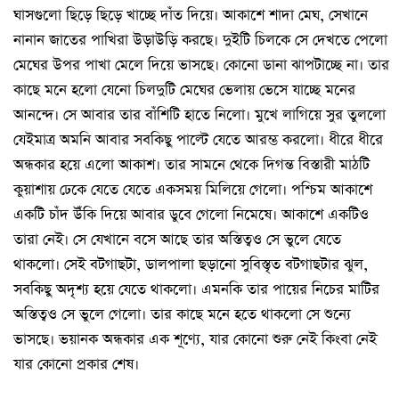
ঘাসগুলো ছিড়ে ছিড়ে খাচ্ছে দাঁত দিয়ে। আকাশে শাদা মেঘ, সেখানে
নানান জাতের পাখিরা উড়াউড়ি করছে। দুইটি চিলকে সে দেখতে পেলো
মেঘের উপর পাখা মেলে দিয়ে ভাসছে। কোনো ডানা ঝাপটাচ্ছে না। তার
কাছে মনে হলো যেনো চিলদুটি মেঘের ভেলায় ভেসে যাচ্ছে মনের
আনন্দে। সে আবার তার বাঁশিটি হাতে নিলো। মুখে লাগিয়ে সুর তুললো
যেইমাত্র অমনি আবার সবকিছু পাল্টে যেতে আরম্ভ করলো। ধীরে ধীরে
অন্ধকার হয়ে এলো আকাশ। তার সামনে থেকে দিগন্ত বিস্তারী মাঠটি
কুয়াশায় ঢেকে যেতে যেতে একসময় মিলিয়ে গেলো। পশ্চিম আকাশে
একটি চাঁদ উঁকি দিয়ে আবার ডুবে গেলো নিমেষে। আকাশে একটিও
তারা নেই। সে যেখানে বসে আছে তার অস্তিত্বও সে ভুলে যেতে
থাকলো। সেই বটগাছটা, ডালপালা ছড়ানো সুবিস্তৃত বটগাছটার ঝুল,
সবকিছু অদৃশ্য হয়ে যেতে থাকলো। এমনকি তার পায়ের নিচের মাটির
অস্তিত্বও সে ভুলে গেলো। তার কাছে মনে হতে থাকলো সে শুন্যে
ভাসছে। ভয়ানক অন্ধকার এক শূণ্যে, যার কোনো শুরু নেই কিংবা নেই
যার কোনো প্রকার শেষ।