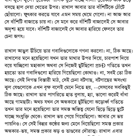
ঘাস ফুলে ফুলে। দুয়েকটা শালিক খুঁটে খাচ্ছে দানা। দুয়েকটি কাক উড়ে
বসছে হাল দেয়া খেতের উপর। রাখাল আবার তার বাঁশিটিকে ঠোঁটে
ছোঁয়ালো। ফুৎকার করতে যাবে এমন সময় থেমে গেলো। না আজ আর
সে বাঁশিটি বাজাতে চায় না। সে মনে করে বাঁশিটি বাজালেই সে আবার
অদৃশ্য হয়ে যাবে। বাঁশিটি বাজালেই সে আবার হারিয়ে ফেলবে তার
চেনা জগৎ।
রাখাল আঙুল উঁচিয়ে তার গবাদিগুলোকে গণনা করলো। না, ঠিক আছে।
রাখালের মনে হয়েছিলো যখন তার মাথার উপর দিয়ে, চারপাশ দিয়ে
বয়ে যাচ্ছিলো মহাকাল অথবা সে নিজেই ছুটছিলো প্রচÐ গতিতে তখন
হয়তো তার গবাদিগুলো হারিয়ে গিয়েছিলো কোথাও। না, সবই তো ঠিক
আছে। সেই দিগন্ত বিস্তারী মাঠ, সেই চেনা বটগাছ, বটগাছের অসংখ্য
ঝুল যেগুলোকে এখন বৃক্ষ বলেই মেনে নিতে হয়, --সেসবের সবকিছুই
ঠিক আছে। রাখাল তার পাগরিতে হাত বুলায়, হ্যা, ভালো করেই বাঁধা
আছে গামছাটা। অথচ যখন সে অন্ধকারে ছুটছিলো ঝড়োর্ধ্ব গতিতে
তখন তার মনে হয়েছিলো তার সমস্ত অস্তিত্ব যেনো ছিড়ে ছিড়ে ছুটে
যাচ্ছে সংযুক্তি থেকে। রাখাল ভয় পেয়ে গিয়েছিলো। আবার সে ভয়
পায়নিও। সে সেই কিন্নর কণ্ঠের জন্য মেনে নিয়েছিলো সমস্ত প্রকার
অন্ধকার-ভয়, সমস্ত প্রকার ঝড় ও তাণ্ডবের দৌরাত্ম। রাখাল এবার