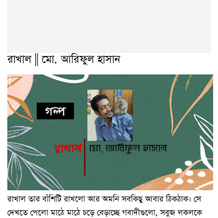
রাখাল || মো. আরিফুল হাসান
রাখাল তার বাঁশিটি রাখলো আর অমনি সবকিছু আবার ঠিকঠাক। সে
দেখতে পেলো মাঠে মাঠে চড়ে বেড়াচ্ছে গবাদীগুলো, সবুজ লকলকে