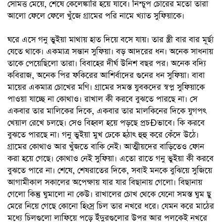
সোমত্ত মেয়ে, শেষে কেলেঙ্কারি হয়ে যাবে। নিশ্চুপ চোরের মতো তারা
আলো ফেলে ফেলে খুঁজে গ্রামের পরি নামে খ্যাত সুফিয়াকে।
ঘরে এসে গনু ভুইয়া মাথায় হাত দিয়ে বসে যায়। তার স্ত্রী বার বার মূর্ছা
যেতে থাকে। একমাত্র সন্তান সুফিয়া। বড় আদরের ধন। অনেক সাধনায়
তাকে পেয়েছিলো তারা। বিবাহের দীর্ঘ উনিশ বছর পর। অনেক বদ্যি
কবিরাজ, অনেক পির ফকিরের আশির্বাদের গুনের ধন সুফিয়া। বাবা
মায়ের একমাত্র চোখের মণি। গ্রামের সমস্ত যুবকদের স্বপ্ন সুফিয়াকে
পাওয়া যাচ্ছে না কোথাও। রাখাল কী করবে বুঝতে পারছে না। সে
একবার তার মালিকের দিকে, একবার তার মালকিনের দিকে যুগপৎ
খেয়াল রেখে চলছে। সেও বিহ্বল হয়ে পড়ছে প্রচÐভাবে। কি করবে
বুঝতে পারছে না। গনু ভুইয়া মুখ ঢেকে হঠাৎ হুহু করে কেঁদে উঠে।
গ্রামের কোথাও আর খুঁজতে বাকি নেই। আত্মীয়দের বাড়িতেও ফোন
করা হয়ে গেছে। কোথাও নেই সুফিয়া। এতো রাতে গনু ভুইয়া কী করবে
বুঝতে পারে না। শেষে, শেষরাতের দিকে, সবাই মনকে বুঝিয়ে সুজিয়ে
আগামীকাল সকালের অপেক্ষায় যার যার বিছানায় গেলো। বিছানায়
গেলো কিন্তু ঘুমালো না কেউ। রাখালের চোখ থেকে যেনো সমস্ত ঘুম ছু
মেরে নিয়ে গেছে কোনো হিংস্র চিল তার নখরে ধরে। যেমন করে মাঠের
মধ্যে চিলগুলো লাফিয়ে পড়ে ইঁদুরগুলোর উপর আর পলকেই নখরে