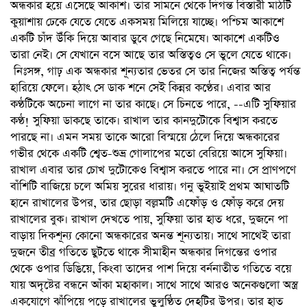
অন্ধকার হয়ে এসেছে আকাশ। তার সামনে থেকে দিগন্ত বিস্তারী মাঠটি
কুয়াশায় ঢেকে যেতে যেতে একসময় মিলিয়ে যাচ্ছে। পশ্চিম আকাশে
একটি চাঁদ উঁকি দিয়ে আবার ডুবে গেছে নিমেষে। আকাশে একটিও
তারা নেই। সে যেখানে বসে আছে তার অস্তিত্বও সে ভুলে যেতে থাকে।
নিঃসঙ্গ, গাঢ় এক অন্ধকার শূন্যতার ভেতর সে তার নিজের অস্তিত্ব পর্যন্ত
হারিয়ে ফেলে। হঠাৎ সে ডাক শনে সেই কিন্নর কণ্ঠের। এবার আর
কণ্ঠটিকে অচেনা লাগে না তার কাছে। সে চিনতে পারে, --এটি সুফিয়ার
কণ্ঠ! সুফিয়া ডাকছে তাকে। রাখাল তার কানদুটোকে বিশ্বাস করতে
পারছে না। এমন সময় তাকে আরো বিস্ময়ে ঠেলে দিয়ে অন্ধকারের
গভীর থেকে একটি শ্বেত-শুভ্র গোলাপের মতো বেরিয়ে আসে সুফিয়া।
রাখাল এবার তার চোখ দুটোকেও বিশ্বাস করতে পারে না। সে প্রাণপণে
বাঁশিটি বাজিয়ে চলে অমিয় সুরের ধারায়। গনু ভুইয়াই প্রথম আঘাতটি
হানে রাখালের উপর, তার ছোড়া বল্লমটি এফোঁড় ও ফোঁড় করে দেয়
রাখালের বুক। রাখাল দেখতে পায়, সুফিয়া তার হাত ধরে, দুজনে পা
বাড়ায় দিকশূন্য কোনো অন্ধকারের অনন্ত শূন্যতায়। সাথে সাথেই তারা
দুজনে তীব্র গতিতে ছুটতে থাকে সীমাহীন অন্ধকার দিগন্তের ওপার
থেকে ওপার ডিঙিয়ে, কিংবা তাদের পাশ দিয়ে বর্ননাতীত গতিতে বয়ে
যায় অদৃষ্টের বন্ধনে আঁকা মহাকাল। সাথে সাথে আরও অনেকগুলো অস্ত্র
একযোগে ঝাঁপিয়ে পড়ে রাখালের ভুলুণ্ঠিত দেহটির উপর। তার হাত