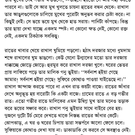
তার মুখের সেই গভীর ক্ষতগুলো, --তাহলে হয়তো সে আর সহ্য করতে
পারবে না। তাই সে আর মুখ খুলতে চায়না হাতের বন্ধন থেকে। রাখাল
তার আঙুলগুলোকে চালিয়ে মুখের পুরোটা অনুভব করার চেষ্টা করে। না
কিছুই নেই। সে ভয়ে ভয়ে মুখ থেকে হাত সরায়। পানিটা কাঁপছে। কিন্তু
তার ছায়া দেখা যাচ্ছে একদম স্পষ্ট। না কোনো ক্ষত নেই, কোনো রক্ত
নেই, একদম ঠিকঠাক সবকিছু।
রাতের খাবার খেয়ে রাখাল ঘুমিয়ে পড়লো। হঠাৎ দরজার মধ্যে ধুমদাম
শব্দে রাখালের ঘুম ভাঙলো। কেউ যেনো উন্মাদের মতো তার দরজায়
ধাক্কাচ্ছে জোড়ে জোড়ে। হুরমুর করে রাখাল দরজা খুলে। ঘরের ভেতর
প্রায় লাফিয়ে পড়ে তার মালিক গনু ভুইয়া। ‘‘সর্বনাশ হইয়া গেছে
আমার! সর্বনাশ হইয়া গেছে! সুফিরে কোত্থাও পাওয়া যাইতেছে না।’’
রাখাল আন্দাজ করতে পারে না এখন রাত কয়টা বাজে। রাতের আঁধার
দেখে অনুভূত হয় বারোটা কি একটা বাজে। গ্রামের রাতে এ বড় গভীর
রাত। এতো গভীর রাতে মালিকের এমন উদ্বিগ্ন মুখ তার মনেও তড়াক
করে ভয়ের সঞ্চার করে। রাখাল গনু ভুইয়ার সাথে বাইরে বের হয়।
দুজনে দুটো টর্চ মেরে দেখতে থাকে নিস্তব্ধ রাতের আঁধার কেটে।
ঝোপঝাড়, এ ঘর ও ঘরের চিপায় তারা সন্তর্পনে আলো ফেলে চলে।
সুফিয়াকে কোথাও দেখা যায় না। ডাকাডাকি যে করবে সে অবস্থাও নেই।