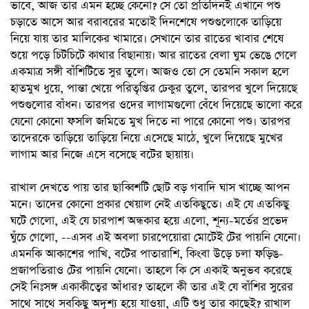
ভাবে, আজ তার এমন হচ্ছে কেনো? সে তো প্রতিদিনই এখানে পশু
চড়াতে আসে আর বরাবরের মতোই দিনশেষে পশুগুলোকে তাড়িয়ে
নিয়ে যায় তার মালিকের খামারে। সেখানে তার রাতের খাবার শেষে
শুয়ে পড়ে চিটচিটে কাথার বিছানায়। আর রাতের বেলা ঘুম ভেঙে গেলে
একমাত্র সঙ্গী বাঁশিটিতে সুর তুলে। আজও তো সে তেমনি সকাল হলে
হাতমুখ ধুয়ে, পান্তা খেয়ে পরিতৃপ্তির ঢেকুর তুলে, তারপর খুলে দিয়েছে
পশুগুলোর বাঁধন। তারপর ওদের লাগামগুলো বেঁধে দিয়েছে ভালো করে
যেনো কোনো ফসলি জমিতে মুখ দিতে না পারে কোনো পশু। তারপর
তাদেরকে তাড়িয়ে তাড়িয়ে নিয়ে এসেছে মাঠে, খুলে দিয়েছে মুখের
লাগাম আর নিজে এসে বসেছে বটের ছায়ায়।
রাখাল দেখতে পায় তার ছাব্বিশটি ছোট বড় গবাদি ঘাস খাচ্ছে আপন
মনে। তাদের কোনো প্রকার খেয়াল নেই এতকিছুতে। এই যে এতকিছু
ঘটে গেলো, এই যে চারপাশ অন্ধকার হয়ে এলো, শূন্য-মর্তের প্রভেদ
ঘুঁচে গেলো, --এসব এই অবলা চারপেয়োরা মোটেই টের পায়নি যেনো।
এমনকি আকাশের পাখি, বটের পাতারাশি, কিংবা উড়ে চলা ফড়িঙ-
প্রজাপতিরাও টের পায়নি যেনো। তাহলে কি সে একাই অনুভব করেছে
সেই নিঃসঙ্গ একাকীত্বের আঁধার? তাহলে কী তার এই যে বাঁশির সুরের
সাথে সাথে সবকিছু অদৃশ্য হয়ে যাওয়া, এটি শুধু তার কাছেই? রাখাল