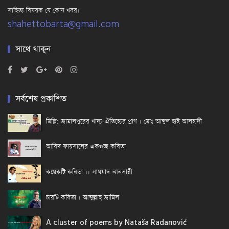
সাহিত্য বিষয়ক যে কোন খবর।
shahettobarta@gmail.com
সাথে থাকুন
সর্বশেষ প্রকাশিত
মিল্লি: জামালপুরের খাদ্য-ঐতিহ্যের প্রাণ । মোঃ আব্দুল হাই আলহাদী
আবিদ ফায়সালের একগুচ্ছ কবিতা
কয়েকটি কবিতা ।। সাযযাদ আনসারী
চারটি কবিতা । আব্দুল্লাহ্ জামিল
A cluster of poems by Nataša Radanović