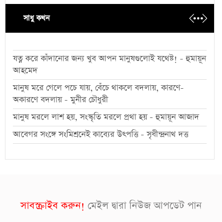
সাধু কথন
যত্ন করে কাঁদানোর জন্য খুব আপন মানুষগুলোই যথেষ্ট! - হুমায়ূন
আহমেদ
মানুষ মরে গেলে পচে যায়, বেঁচে থাকলে বদলায়, কারণে-
অকারণে বদলায় - মুনীর চৌধুরী
মানুষ মরলে লাশ হয়, সংস্কৃতি মরলে প্রথা হয় - হুমায়ূন আজাদ
আবেগর সংঙ্গে সংমিশ্রনেই কাব্যের উৎপত্তি - সৃধীন্দ্রনাথ দত্ত
সাবস্ক্রাইব করুন!
মেইল দ্বারা নিউজ আপডেট পান