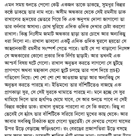
এমন সময় শুনতে পেলো কেউ একজন তাকে ডাকছে, সুমধুর কিন্নর
কণ্ঠে ডাকছে তার নাম ধরে। অসীম অন্ধকার থেকে সেই রমনীয় ডাক
রাখালের হৃদয়ের ভেতরে গিয়ে কি এক অনুপম দোলা জাগালো তা
তার বর্ননার অসাধ্য। চোখ ঘুরিয়ে এদিক ওদিক দেখার চেষ্টা করলো
রাখাল। কিন্তু নিঃসীম জমাট অন্ধকার ছাড়া তার চোখে আর অন্যকিছু
ধরা দিলো না। রাখাল ভাবলো একটু এদিক ওদিক ঘুরলে হয়তো সে
আহ্বানকারী রমনীর সংস্পর্শ পেতে পারে। তাই সে পা বাড়ালো নিঃসঙ্গ
সে অন্ধকারের কোনো প্রকার দিক নির্র্ণয় ছাড়াই। আর তখনই এক
আশ্চর্য বিষয় ঘটে গেলো। রাখাল অনুভব করতে লাগলো সে ছুটছে
প্রাণপণে অথবা মহাকাল যেনো ছুটে চলছে তার পাশ দিয়ে প্রচÐ
গতিবেগ নিয়ে। শো শো শো শো আওয়াজ ছাড়া আর অন্যকিছু সে
অনুভব করতে পারছে না। ইতিমধ্যে তার বাঁশিটিতেও বাজছে এক
প্রাণকাড়া সুর, সে সেই সুরকে থামাতে পারছে না। মনে হচ্ছে সে সুর
থামিয়ে দিলে তার হৃৎপিণ্ড থেমে যাবে, সে আর শুনতে পাবে না সেই
কিন্নর কণ্ঠের ডাক। রাখাল বুঝতে পারলো না সে কি করবে। কিছু না
ভেবেই সে হঠাৎ তার বাঁশিটিকে সরিয়ে নিলো মুখের কাছ থেকে। আর
আবার সবকিছু ঠিকঠাক হয়ে গেলো মুহুর্তেই। সে দেখতে পেলো ঘাসের
উপর উড়ে বেড়াচ্ছে ফড়িংগুলো। রং বেরঙের প্রজাপতিরা উড়ে বসছে