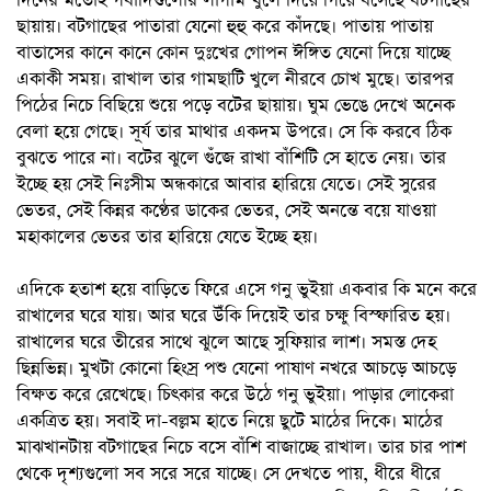
দিনের মতোই গবাদিগুলোর লাগাম খুলে দিয়ে গিয়ে বসেছে বটগাছের
ছায়ায়। বটগাছের পাতারা যেনো হুহু করে কাঁদছে। পাতায় পাতায়
বাতাসের কানে কানে কোন দুঃখের গোপন ঈঙ্গিত যেনো দিয়ে যাচ্ছে
একাকী সময়। রাখাল তার গামছাটি খুলে নীরবে চোখ মুছে। তারপর
পিঠের নিচে বিছিয়ে শুয়ে পড়ে বটের ছায়ায়। ঘুম ভেঙে দেখে অনেক
বেলা হয়ে গেছে। সূর্য তার মাথার একদম উপরে। সে কি করবে ঠিক
বুঝতে পারে না। বটের ঝুলে গুঁজে রাখা বাঁশিটি সে হাতে নেয়। তার
ইচ্ছে হয় সেই নিঃসীম অন্ধকারে আবার হারিয়ে যেতে। সেই সুরের
ভেতর, সেই কিন্নর কণ্ঠের ডাকের ভেতর, সেই অনন্তে বয়ে যাওয়া
মহাকালের ভেতর তার হারিয়ে যেতে ইচ্ছে হয়।
এদিকে হতাশ হয়ে বাড়িতে ফিরে এসে গনু ভুইয়া একবার কি মনে করে
রাখালের ঘরে যায়। আর ঘরে উঁকি দিয়েই তার চক্ষু বিস্ফারিত হয়।
রাখালের ঘরে তীরের সাথে ঝুলে আছে সুফিয়ার লাশ। সমস্ত দেহ
ছিন্নভিন্ন। মুখটা কোনো হিংস্র পশু যেনো পাষাণ নখরে আচড়ে আচড়ে
বিক্ষত করে রেখেছে। চিৎকার করে উঠে গনু ভুইয়া। পাড়ার লোকেরা
একত্রিত হয়। সবাই দা-বল্লম হাতে নিয়ে ছুটে মাঠের দিকে। মাঠের
মাঝখানটায় বটগাছের নিচে বসে বাঁশি বাজাচ্ছে রাখাল। তার চার পাশ
থেকে দৃশ্যগুলো সব সরে সরে যাচ্ছে। সে দেখতে পায়, ধীরে ধীরে