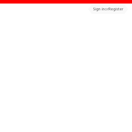
Sign in
or
Register