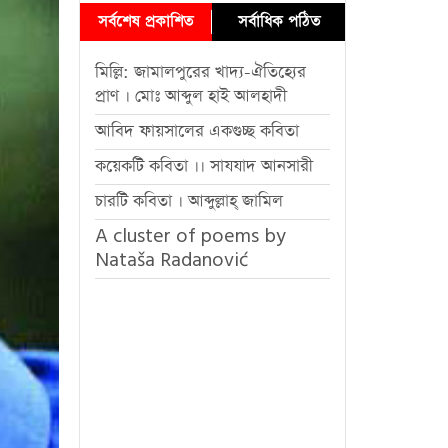
সর্বশেষ প্রকাশিত
সর্বাধিক পঠিত
মিল্লি: জামালপুরের খাদ্য-ঐতিহ্যের
প্রাণ । মোঃ আব্দুল হাই আলহাদী
আবিদ ফায়সালের একগুচ্ছ কবিতা
কয়েকটি কবিতা ।। সাযযাদ আনসারী
চারটি কবিতা । আব্দুল্লাহ্ জামিল
A cluster of poems by
Nataša Radanović