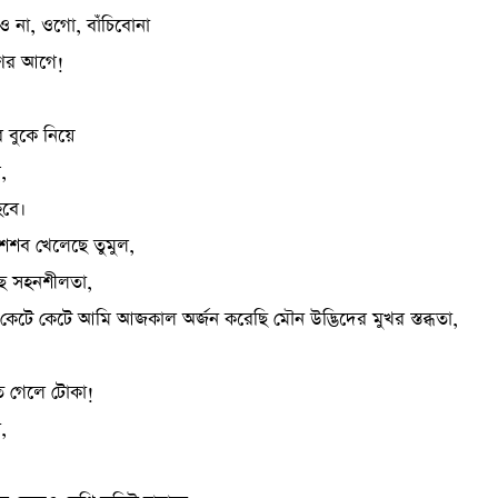
দিও না, ওগো, বাঁচিবোনা
ণের আগে!
 বুকে নিয়ে
,
হবে।
ৈশব খেলেছে তুমুল,
ে সহনশীলতা,
েটে কেটে আমি আজকাল অর্জন করেছি মৌন উদ্ভিদের মুখর স্তব্ধতা,
ে গেলে টোকা!
,