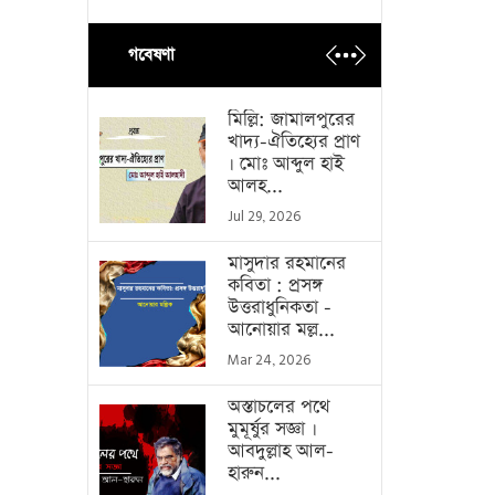
গবেষণা
মিল্লি: জামালপুরের
খাদ্য-ঐতিহ্যের প্রাণ
। মোঃ আব্দুল হাই
আলহ...
Jul 29, 2026
মাসুদার রহমানের
কবিতা : প্রসঙ্গ
উত্তরাধুনিকতা -
আনোয়ার মল্ল...
Mar 24, 2026
অস্তাচলের পথে
মুমূর্ষুর সজ্ঞা ।
আবদুল্লাহ আল-
হারুন...