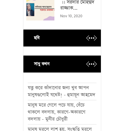
।। সরদার মোহম্মদ
রাজ্জাক...
Nov 10, 2020
ছবি
সাধু কথন
যত্ন করে কাঁদানোর জন্য খুব আপন
মানুষগুলোই যথেষ্ট! - হুমায়ূন আহমেদ
মানুষ মরে গেলে পচে যায়, বেঁচে
থাকলে বদলায়, কারণে-অকারণে
বদলায় - মুনীর চৌধুরী
মানুষ মরলে লাশ হয়, সংস্কৃতি মরলে