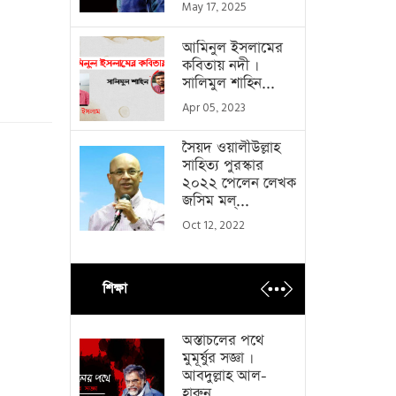
May 17, 2025
আমিনুল ইসলামের
কবিতায় নদী ।
সালিমুল শাহিন...
Apr 05, 2023
সৈয়দ ওয়ালীউল্লাহ
সাহিত্য পুরস্কার
২০২২ পেলেন লেখক
জসিম মল্...
Oct 12, 2022
শিক্ষা
অস্তাচলের পথে
মুমূর্ষুর সজ্ঞা ।
আবদুল্লাহ আল-
হারুন...