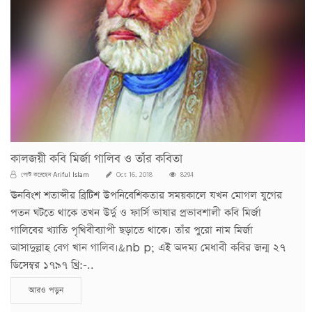
কালজয়ী কবি মির্জা গালিব ও তাঁর কবিতা
Ariful Islam
পোস্ট করেছেন
Oct 16, 2018
8294
ঊনবিংশ শতাব্দীর ব্রিটিশ উপনিবেশিকতার সময়কালে যখন মোগল যুগের
পতন ঘটতে থাকে তখন উর্দু ও ফার্সি ভাষার প্রভাবশালী কবি মির্জা
গালিবের খ্যাতি পৃথিবীব্যাপী ছড়াতে থাকে। তাঁর পুরো নাম মির্জা
আসাদুল্লাহ বেগ খান গালিব।&nb p; এই অদম্য মেধাবী কবির জন্ম ২৭
ডিসেম্বর ১৭৯৭ খ্রি:-..
আরও পড়ুন