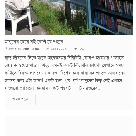
মানুষের চেয়ে বই বেশি যে শহরে
Ariful Islam
পোস্ট করেছেন
Dec 11, 2018
1969
ব্যস্ত জীবনের ভিড়ে মানুষ অনেকসময় নিরিবিলি কোনও জায়গায় পালাতে
চায়। নরওয়ের মান্ডাল শহর এমনই একটি নিরিবিলি জায়গা যেখানে সময়
কাটাতে বিরক্ত লাগবে না কারও। বিশেষ করে যারা বই পড়তে ভালবাসেন
তাদের জন্য এটা আদর্শ একটি স্থান। খুব বেশি মানুষের ভিড় নেই এখানে।
সাজানো গোছানো ছিমছাম একটি শহরটি । এটি নরওয়ের..
আরও পড়ুন