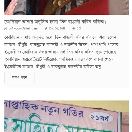
কোরিয়ান ভাষায় অনূদিত হলো তিন বাঙালী কবির কবিতা।
Ariful Islam
পোস্ট করেছেন
Dec 02, 2018
2091
কোরিয়ান ভাষায় অনূদিত হলো তিন বাঙালী কবির কবিতা। এঁরা হলেন
কামাল চৌধুরি, বায়তুল্লাহ কাদেরী ও নাজনীন সীমন। পাশাপাশি পাতায়
ইংরেজী ও কোরিয়ান উভয় ভাষায় এই তিন কবির কবিতা স্থান পেয়েছে
‘কোরিয়ান এক্সপেট্রিয়েট লিটরেচার’ পত্রিকায়। এর আগে বাংলা থেকে
ইংরেজীতে কামাল চৌধুরী ও বায়তুল্লাহ কাদেরীর কবিতা অনু..
আরও পড়ুন
;