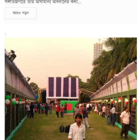
সঙ্গীতজগতে তাঁর অসামান্য অবদানের কথা..
আরও পড়ুন
;