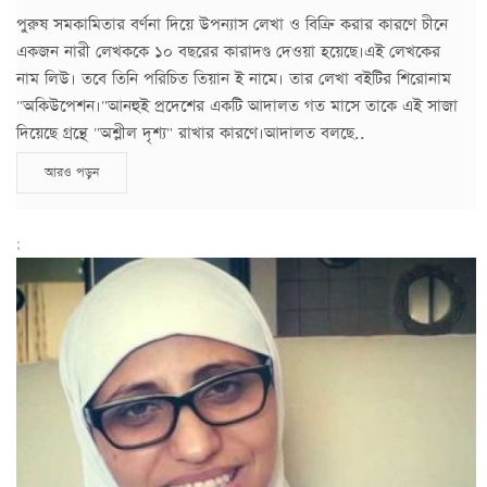
পুরুষ সমকামিতার বর্ণনা দিয়ে উপন্যাস লেখা ও বিক্রি করার কারণে চীনে
একজন নারী লেখককে ১০ বছরের কারাদণ্ড দেওয়া হয়েছে।এই লেখকের
নাম লিউ। তবে তিনি পরিচিত তিয়ান ই নামে। তার লেখা বইটির শিরোনাম
"অকিউপেশন।"আনহুই প্রদেশের একটি আদালত গত মাসে তাকে এই সাজা
দিয়েছে গ্রন্থে "অশ্লীল দৃশ্য" রাখার কারণে।আদালত বলছে..
আরও পড়ুন
;