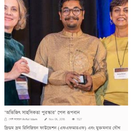
‘অভিজিৎ সাহসিকতা পুরস্কার’ পেল রূপবান
Ariful Islam
পোস্ট করেছেন
Nov 06, 2018
1527
ফ্রিডম ফ্রম রিলিজিয়ন ফাউন্ডেশন (এফএফআরএফ) এবং মুক্তমনার যৌথ