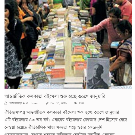
আন্তর্জাতিক কলকাতা বইমেলা শুরু হচ্ছে ৩০শে জানুয়ারি
Ariful Islam
পোস্ট করেছেন
Dec 10, 2018
1370
ঐতিহ্যসম্পন্ন আন্তর্জাতিক কলকাতা বইমেলা শুরু হচ্ছে ৩০শে জানুয়ারি।
এটি বইমেলার ৪৩ তম বর্ষ। এবারের বইমেলার ফোকাস দেশ হিসেবে বেছে
নেওয়া হয়েছে ঐতিহাসিক মায়া সভ্যতা গড়ে ওঠার কেন্দ্রভূমি
গুয়াতেমালাকে। বুধবার শহরের অভিজাত হোটেলে অনুষ্ঠিত এবারের