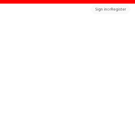
Sign in
or
Register