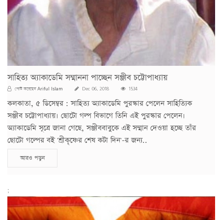
সাহিত্য অ্যাকাডেমি সম্মাননা পাচ্ছেন সঞ্জীব চট্টোপাধ্যায়
Ariful Islam
পোস্ট করেছেন
Dec 06, 2018
1534
কলকাতা, ৫ ডিসেম্বর : সাহিত্য অ্যাকাডেমি পুরস্কার পেলেন সাহিত্যিক
সঞ্জীব চট্টোপাধ্যায়। ছোটো গল্প বিভাগে তিনি এই পুরস্কার পেলেন।
অ্যাকাডেমি সূত্রে জানা গেছে, সঞ্জীববাবুকে এই সম্মান দেওয়া হচ্ছে তাঁর
ছোটো গল্পের বই 'শ্রীকৃষ্ণের শেষ কটা দিন'-র জন্য..
আরও পড়ুন
;