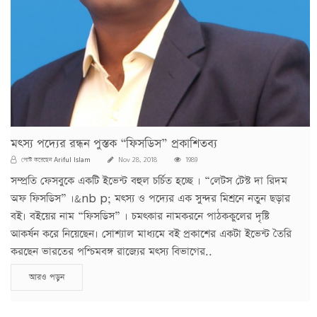
মৎস্য পদ্যের রন্ধন পুস্তক “ফিসডিস” প্রকাশিতব্য
Ariful Islam
পোস্ট করেছেন
Nov 28, 2018
1989
সম্প্রতি ফেসবুকে একটি ইভেন্ট বহুল চর্চিত হচ্ছে । “লেটস টেস্ট দা রিদম
অফ ফিসডিস” ।&nb p; মৎস্য ও পদ্যের এক সুন্দর মিশ্রনে নতুন ছড়ার
বই। বইয়ের নাম “ফিসডিস” । চমৎকার নামকরনে পাঠককুলের দৃষ্টি
আকর্ষন করে নিয়েছেন। সোশ্যাল মাধ্যমে বই প্রকাশের একটা ইভেন্ট তৈরি
করছেন ভারতের পশ্চিমবঙ্গ রাজ্যের মৎস্য বিভাগের..
আরও পড়ুন