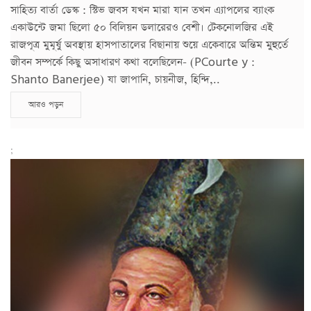
সাহিত্য বার্তা ডেস্ক : স্টিভ জবস যখন মারা যান তখন এ্যাপলের ব্যাংক
একাউন্টে জমা ছিলো ৫০ বিলিয়ন ডলারেরও বেশী। টেকনোলজির এই
রাজপূত্র মুমূর্ষু অবস্থায় হাসপাতালের বিছানায় শুয়ে একেবারে অন্তিম মুহুর্তে
জীবন সম্পর্কে কিছু অসাধারণ কথা বলেছিলেন- (PCourte y :
Shanto Banerjee) যা জাপানি, চায়নীজ, হিন্দি,..
আরও পড়ুন
;