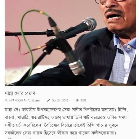
মান্না দে’র প্রয়াণ
Ariful Islam
পোস্ট করেছেন
Oct 24, 2018
2332
মান্না দে। ভারতীয় উপমহাদেশের সেরা সঙ্গীত শিল্পীদের অন্যতম। হিন্দি,
বাংলা, মারাঠি, গুজরাটিসহ অজস্র ভাষায় তিনি ষাট বছরেরও অধিক সময়
সঙ্গীত চর্চা করেছিলেন। বৈচিত্র্যের বিচারে তাঁকেই হিন্দি গানের ভুবনে
সবর্কালের সেরা গায়ক হিসেবে স্বীকার করে থাকেন সঙ্গীতবোদ্ধারা।