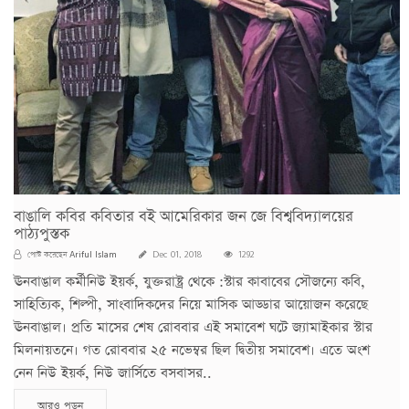
বাঙালি কবির কবিতার বই আমেরিকার জন জে বিশ্ববিদ্যালয়ের
পাঠ্যপুস্তক
Ariful Islam
পোস্ট করেছেন
Dec 01, 2018
1292
ঊনবাঙাল কর্মীনিউ ইয়র্ক, যুক্তরাষ্ট্র থেকে :স্টার কাবাবের সৌজন্যে কবি,
সাহিত্যিক, শিল্পী, সাংবাদিকদের নিয়ে মাসিক আড্ডার আয়োজন করেছে
ঊনবাঙাল। প্রতি মাসের শেষ রোববার এই সমাবেশ ঘটে জ্যামাইকার স্টার
মিলনায়তনে। গত রোববার ২৫ নভেম্বর ছিল দ্বিতীয় সমাবেশ। এতে অংশ
নেন নিউ ইয়র্ক, নিউ জার্সিতে বসবাসর..
আরও পড়ুন