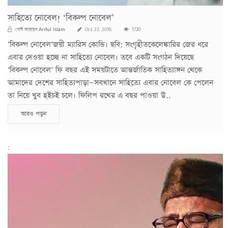
সাহিত্যে নোবেল! ‘বিকল্প নোবেল’
Ariful Islam
পোস্ট করেছেন
Oct 23, 2018
1730
‘বিকল্প নোবেল’জয়ী ম্যারিস কোন্ডি। ছবি: সংগৃহীতকেলেঙ্কারির জের ধরে
এবার দেওয়া হচ্ছে না সাহিত্যে নোবেল। তবে একটি সংগঠন দিয়েছে
‘বিকল্প নোবেল’ ফি বছর এই সময়টাতে আন্তর্জাতিক সাহিত্যাঙ্গন থেকে
আমাদের দেশের সাহিত্যপাড়া—সবখানে সাহিত্যে এবার নোবেল কে পেলেন
তা নিয়ে খুব হইচই চলে। ফিলিপ রথের এ বছর পাওয়া উ..
আরও পড়ুন
;