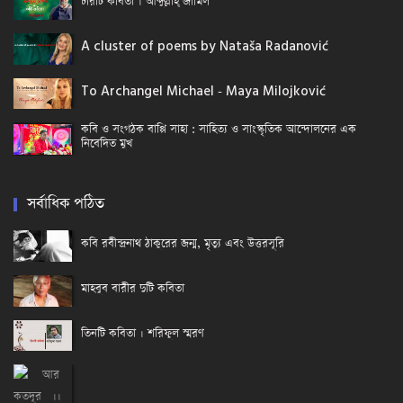
চারটি কবিতা । আব্দুল্লাহ্ জামিল
A cluster of poems by Nataša Radanović
To Archangel Michael - Maya Milojković
কবি ও সংগঠক বাপ্পি সাহা : সাহিত্য ও সাংস্কৃতিক আন্দোলনের এক
নিবেদিত মুখ
সর্বাধিক পঠিত
কবি রবীন্দ্রনাথ ঠাকুরের জন্ম, মৃত্যু এবং উত্তরসূরি
মাহবুব বারীর দুটি কবিতা
তিনটি কবিতা । শরিফুল স্মরণ