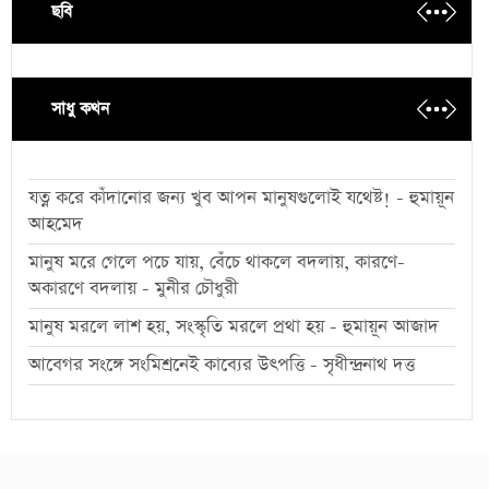
ছবি
সাধু কথন
যত্ন করে কাঁদানোর জন্য খুব আপন মানুষগুলোই যথেষ্ট! - হুমায়ূন
আহমেদ
মানুষ মরে গেলে পচে যায়, বেঁচে থাকলে বদলায়, কারণে-
অকারণে বদলায় - মুনীর চৌধুরী
মানুষ মরলে লাশ হয়, সংস্কৃতি মরলে প্রথা হয় - হুমায়ূন আজাদ
আবেগর সংঙ্গে সংমিশ্রনেই কাব্যের উৎপত্তি - সৃধীন্দ্রনাথ দত্ত