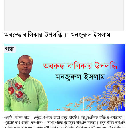
অবরুদ্ধ বালিকার উপলব্ধি ।। মনজুরুল ইসলাম
একটি
কোমল
হাত। শ্বেত
পাথরের
মতো
শুভ্র
হাতটি।
আঙুলগুলিতে
হরিণের
কোমলতা।
প্রতিটি
নখে
খয়েরী
নেলপালিশ।
নখের
গাঁটের
প্রান্তের
দাগগুলি
আবছা।
মধ্য
গাঁটের
দাগগুলি
সুবিন্যস্তভাবে
সজ্জিত।
একেকটি
রেখা
যেন
নৌকোর
দু
প্রান্তের
ছইয়ের
মতো
ঈষৎ
বাঁকা।