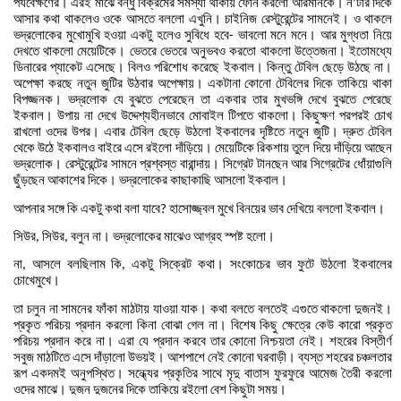
পর্যবেক্ষণের।
এরই
মাঝে
বন্ধু
বিক্রমের
সমস্যা
থাকায়
ফোন
করলো
আরমানকে।
ন
টার
দিকে
’
আসার
কথা
থাকলেও
ওকে
আসতে
বললো
এখুনি।
চাইনিজ
রেস্টুরেন্টের
সামনেই।
ও
থাকলে
ভদ্রলোকের
মুখোমুখি
হওয়া
একটু
হলেও
সুবিধে
হবে
ভাবলো
মনে
মনে।
আর
মুগ্ধতা
নিয়ে
-
দেখতে
থাকলো
মেয়েটিকে।
ভেতরে
ভেতরে
অনুভবও
করতো
থাকলো
উত্তেজনা।
ইতোমধ্যে
ডিনারের
প্যাকেট
এসেছে।
বিলও
পরিশোধ
করেছে
ইকবাল।
কিন্তু
টেবিল
ছেড়ে
উঠছে
না।
অপেক্ষা
করছে
নতুন
জুটির
উঠবার
অপেক্ষায়।
একটানা
কোনো
টেবিলের
দিকে
তাকিয়ে
থাকা
বিপজ্জনক।
ভদ্রলোক
যে
বুঝতে
পেরেছেন
তা
একবার
তার
মুখভঙ্গি
দেখে
বুঝতে
পেরেছে
ইকবাল।
উপায়
না
দেখে
উদ্দেশ্যহীনভাবে
মোবাইল
টিপতে
থাকলো।
কিছুক্ষণ
পরপরই
চোখ
রাখলো
ওদের
উপর।
এবার
টেবিল
ছেড়ে
উঠলো
ইকবালের
দৃষ্টিতে
নতুন
জুটি।
দ্রুত
টেবিল
থেকে
উঠে
ইকবালও
বাইরে
এসে
রইলো
দাঁড়িয়ে।
মেয়েটিকে
রিকশায়
তুলে
দিয়ে
দাঁড়িয়ে
আছেন
ভদ্রলোক।
রেস্টুরেন্টের
সামনে
প্রশ্বস্ত
বারান্দায়।
সিগ্রেট
টানছেন
আর
সিগ্রেটের
ধোঁয়াগুলি
ছুঁড়ছেন
আকাশের
দিকে।
ভদ্রলোকের
কাছাকাছি
আসলো
ইকবাল।
আপনার
সঙ্গে
কি
একটু
কথা
বলা
যাবে
হাসোজ্জ্বল
মুখে
বিনয়ের
ভাব
দেখিয়ে
বললো
ইকবাল।
?
সিউর
সিউর
বলুন
না।
ভদ্রলোকের
মাঝেও
আগ্রহ
স্পষ্ট
হলো।
,
,
না
আসলে
বলছিলাম
কি
একটু
সিক্রেট
কথা।
সংকোচের
ভাব
ফুটে
উঠলো
ইকবালের
,
,
চোখেমুখে।
তা
চলুন
না
সামনের
ফাঁকা
মাঠটায়
যাওয়া
যাক।
কথা
বলতে
বলতেই
এগুতে
থাকলো
দুজনই।
প্রকৃত
পরিচয়
প্রদান
করলো
কিনা
বোঝা
গেল
না।
বিশেষ
কিছু
ক্ষেত্রে
কেউ
কারো
প্রকৃত
পরিচয়
প্রদান
করে
না।
এরা
যে
প্রদান
করবে
তার
কোনো
নিশ্চয়তা
নেই।
শহরের
বিস্তীর্ণ
সবুজ
মাঠটিতে
এসে
দাঁড়ালো
উভয়ই।
আশপাশে
নেই
কোনো
ঘরবাড়ী।
ব্যস্ত
শহরের
চঞ্চলতার
রূপ
একদমই
অনুপস্থিত।
সন্ধ্যের
প্রকৃতির
সাথে
মৃদু
বাতাস
ফুরফুরে
আমেজ
তৈরী
করলো
ওদের
মাঝে।
দুজন
দুজনের
দিকে
তাকিয়ে
রইলো
বেশ
কিছুটা
সময়।