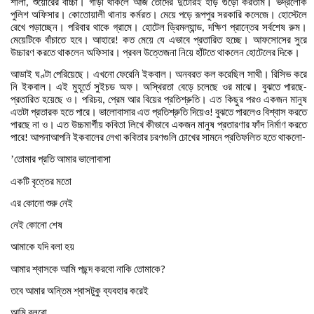
শালা
শুয়োরের
বাচ্চা।
গাড়ী
থাকলে
আজ
তোদের
দুটোরই
হাড়
গুড়ো
করতাম।
ভদ্রলোক
,
পুলিশ
অফিসার।
কোতোয়ালী
থানায়
কর্মরত।
মেয়ে
পড়ে
রূপপুর
সরকারি
কলেজে।
হোস্টেলে
রেখে
পড়াচ্ছেন।
পরিবার
থাকে
গ্রামে।
হোটেল
ড্রিমল্যান্ড
দক্ষিণ
প্রান্তের
সর্বশেষ
রুম।
,
মেয়েটিকে
বাঁচাতে
হবে।
আহারে
কত
মেয়ে
যে
এভাবে
প্রতারিত
হচ্ছে।
আফসোসের
সুরে
!
উচ্চারণ
করতে
থাকলেন
অফিসার।
প্রবল
উত্তেজনা
নিয়ে
হাঁটতে
থাকলেন
হোটেলের
দিকে।
আডাই
ঘণ্টা
পেরিয়েছে।
এখনো
ফেরেনি
ইকবাল।
অনবরত
কল
করেছিল
সাথী।
রিসিভ
করে
নি
ইকবাল।
এই
মুহূর্তে
সুইচড
অফ।
অস্থিরতা
বেড়ে
চলেছে
ওর
মাঝে।
বুঝতে
পারছে
-
প্রতারিত
হয়েছে
ও।
পরিচয়
প্রেম
আর
বিয়ের
প্রতিশ্রুতি।
এত
কিছুর
পরও
একজন
মানুষ
,
এতটা
প্রতারক
হতে
পারে।
ভালোবাসার
এত
প্রতিশ্রুতি
দিয়েও
বুঝতে
পারলেও
বিশ্বাস
করতে
!
পারছে
না
ও।
এত
উচ্চমার্গীয়
কবিতা
লিখে
কীভাবে
একজন
মানুষ
প্রতারণার
ফাঁদ
নির্মাণ
করতে
পারে
আপনাআপনি
ইকবালের
লেখা
কবিতার
চরণগুলি
চোখের
সামনে
প্রতিফলিত
হতে
থাকলো
!
-
’তোমার
প্রতি
আমার
ভালোবাসা
একটি
বৃত্তের
মতো
এর
কোনো
শুরু
নেই
নেই
কোনো
শেষ
আমাকে
যদি
বলা
হয়
আমার
শ্বাসকে
আমি
পছন্দ
করবো
নাকি
তোমাকে
?
তবে
আমার
অন্তিম
শ্বাসটুকু
ব্যবহার
করেই
আমি
বলবো