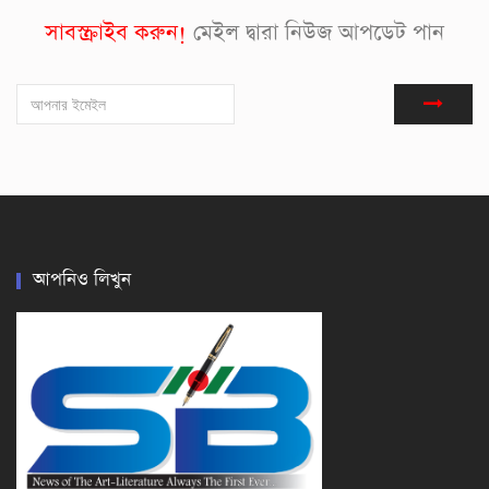
সাবস্ক্রাইব করুন!
মেইল দ্বারা নিউজ আপডেট পান
আপনিও লিখুন