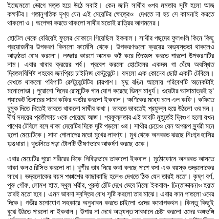
ইচ্ছেমতো
ভোগে
মত্ত
হয়ে
উঠে
সবাই।
কেন
জানি
সাথীর
ওপর
মমতার
সৃষ্টি
হলো
আজ
কক্ষটির।
গতানুগতিক
দৃশ্য
যেন
এই
মেয়েটির
ক্ষেত্রেও
দেখতে
না
হয়
সে
কামনাই
করতে
থাকলো
ও।
অপেক্ষা
করতে
থাকলো
সাথীর
মতোই
রাত্রির
আগমনের।
হোটেল
থেকে
বেরিয়েই
ফুলের
দোকানে
গিয়েছিল
ইকবাল।
সাথীর
পছন্দের
ফুলগুলি
কিনে
কিছু
প্রয়োজনীয়
উপকরণ
কিনলো
ফার্মেসি
থেকে।
উপকরণগুলো
ক্রয়ের
অভ্যস্ততা
থাকলেও
আড়ষ্ঠতা
বোধ
করলো।
লজ্জার
কারণে
অনেক
কষ্ট
করে
জিজ্ঞেস
করতে
পারলো
উপকরণটির
নাম।
এবার
খাবার
ক্রয়ের
পর্ব।
প্রবেশ
করলো
হোটেলের
একদম
গা
ঘেঁষে
অবস্থিত
দ্বিতলবিশিষ্ট
শহরের
জনপ্রিয়
চাইনিজ
রেস্টুরেন্টে।
বসলো
এক
কোনের
ছোট্ট
একটি
টেবিলে।
দেখতে
থাকলো
পরিপাটি
রেস্টুরেন্টেটির
চারপাশ।
মৃদু
রঙিন
আলোয়
পরিবেশটি
অনেকটাই
মনোলোভা।
পুরোনো
দিনের
রোমান্টিক
গান
যোগ
করেছে
ভিন্ন
মাধুর্য।
ওয়েটার
আসামাত্রই
দু
’
প্যাকেট
ডিনারের
সাথে
কফির
অর্ডার
করলো
ইকবাল।
ক্ষণিকের
মধ্যে
চলে
এল
কফি।
কফিতে
চুমুক
দিতে
দিতেই
ভাবতে
থাকলো
সাথীর
কথা।
ভাবতে
ভাবতেই
প্রফুল্ল
হয়ে
উঠলো
ওর
মন।
দীর্ঘ
সময়ের
প্রতীক্ষায়
ওকে
পেয়েছে
আজ।
প্রফুল্লতার
এই
ভাবটি
মুহূর্তেই
দ্বিগুণ
হলো
যখন
পাশের
টেবিলে
বসে
থাকা
মেয়েটির
দিকে
দৃষ্টি
পড়লো
ওর।
সাথীর
চেয়েও
যেন
অপরূপ
সুন্দরী
মনে
হলো
মেয়েটিকে।
সাদা
গোলাপের
মতো
মুখের
লাবণ্য।
মুখ
থেকে
অনবরত
ঝরছে
নিঃশব্দ
হাসির
ফল্গুধারা।
থুতনিতে
পড়া
টোলটি
ভীষণভাবে
আকর্ষণ
করছে
ওকে।
এবার
মেয়েটির
পুরো
শরীরের
দিকে
নিবিড়ভাবে
তাকালো
ইকবাল।
মুঠোফোনে
অনরবত
আসতে
থাকা
কলও
রিসিভ
করলো
না।
খুশীর
ভাব
নিয়ে
কথা
বলছে
পাশে
বসা
এক
বয়স্ক
ভদ্রলোকের
সাথে।
ভদ্রলোকের
বয়স
পঞ্চাশের
কাছাকাছি
হলেও
দেখতে
ঠিক
যেন
তারই
মতো।
কৃষ্ণ
বর্ণ
,
পুরু
গোঁফ
লোমশ
হাত
স্থুল
শরীর
পুরুষ্ঠ
ঠোঁট
দেখে
ভেবে
নিলো
ইকবাল
চিন্তাভাবনাও
হয়ত
,
,
,
-
তারই
মতো
হবে।
এমন
ভাবনা
স্বস্তির
বোধ
সৃষ্টি
করলো
তার
মাঝে।
এবার
কান
পাতলো
ওদের
দিকে।
গভীর
মনোযোগ
সহকারে
অনুধাবন
করতে
চাইলো
ওদের
কথোপকথন।
কিন্তু
কিছুই
বুঝে
উঠতে
পারলো
না
ইকবাল।
উপায়
না
দেখে
অত্যন্ত
সাবধানে
চেষ্টা
করলো
ওদের
অঙ্গভঙ্গি