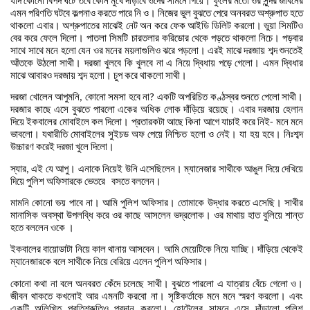
যদি
কোনো
বিপদ
ঘটে
তবে
কোন
মুখে
দাঁড়াবে
ওদের
সামনে
গিয়ে।
ফুলের
মতো
ওর
সুন্দর
জীবনের
এমন
পরিণতি
ঘটবে
কল্পনাও
করতে
পারে
নি
ও।
নিজের
ভুল
বুঝতে
পেরে
অনবরত
অশ্রুপাত
হতে
থাকলো
এবার।
অশ্রুপাতের
মাঝেই
নেট
অন
করে
ফেক
আইডি
ডিলিট
করলো।
ভুয়া
সিমটিও
বের
করে
ফেলে
দিলো।
পাতলা
সিমটি
চারতলার
করিডোর
থেকে
পড়তে
থাকলো
নিচে।
পড়বার
সাথে
সাথে
মনে
হলো
যেন
ওর
মনের
ময়লাগুলিও
ঝরে
পড়লো।
এরই
মাঝে
দরজায়
শব্দ
শুনতেই
আঁতকে
উঠলো
সাথী।
দরজা
খুলবে
কি
খুলবে
না
এ
নিয়ে
দ্বিধায়
পড়ে
গেলো।
এমন
দ্বিধার
মাঝে
আবারও
দরজায়
শব্দ
হলো।
চুপ
করে
থাকলো
সাথী।
দরজা
খোলেন
আপুমনি
কোনো
সমসা
হবে
না
একটি
অপরিচিত
কণ্ঠস্বর
শুনতে
পেলো
সাথী।
,
?
দরজার
কাছে
এসে
বুঝতে
পারলো
একের
অধিক
লোক
দাঁড়িয়ে
রয়েছে।
এবার
দরজায়
হেলান
দিয়ে
ইকবালের
মোবাইলে
কল
দিলো।
প্রতারকটা
আছে
কিনা
আগে
যাচাই
করে
নিই
মনে
মনে
-
ভাবলো।
যথারীতি
মোবাইলের
সুইচড
অফ
পেয়ে
নিশ্চিত
হলো
ও
নেই।
যা
হয়
হবে।
নিঃশব্দ
উচ্চারণ
করেই
দরজা
খুলে
দিলো।
স্যার
এই
যে
আপু।
এনাকে
নিয়েই
উনি
এসেছিলেন।
ম্যানেজার
সাথীকে
আঙুল
দিয়ে
দেখিয়ে
,
দিয়ে
পুলিশ
অফিসারকে
ভেতরে
বসতে
বললেন।
মামনি
কোনো
ভয়
পাবে
না।
আমি
পুলিশ
অফিসার।
তোমাকে
উদ্ধার
করতে
এসেছি।
সাথীর
মানাসিক
অবস্থা
উপলব্ধি
করে
ওর
কাছে
আসলেন
ভদ্রলোক।
ওর
মাথায়
হাত
বুলিয়ে
শান্ত
হতে
বললেন
ওকে
।
ইকবালের
বায়োডাটা
নিয়ে
কাল
থানায়
আসবেন।
আমি
মেয়েটিকে
নিয়ে
যাচ্ছি।
দাঁড়িয়ে
থেকেই
ম্যানেজারকে
বলে
সাথীকে
নিয়ে
বেরিয়ে
এলেন
পুলিশ
অফিসার।
কোনো
কথা
না
বলে
অনবরত
কেঁদে
চলেছে
সাথী।
বুঝতে
পারলো
এ
যাত্রায়
বেঁচে
গেলো
ও।
জীবন
থাকতে
কখনোই
আর
এমনটি
করবো
না।
সৃষ্টিকর্তাকে
মনে
মনে
স্মরণ
করলো।
এবং
একটি
অলিখিত
প্রতিশ্রুতিও
প্রদান
করলো।
হোটেলের
সামনে
এসে
দাঁড়ালো
পুলিশ