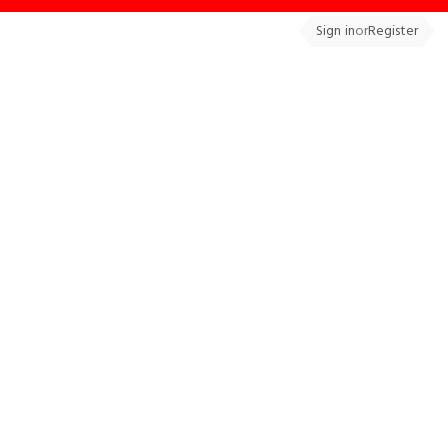
Sign in
or
Register