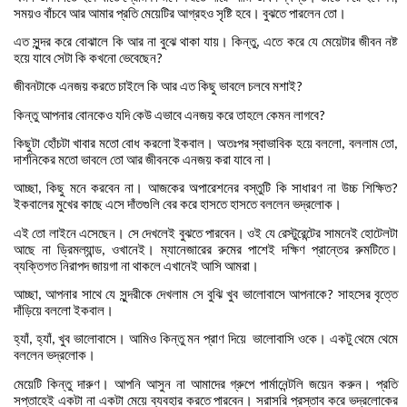
সময়ও
বাঁচবে
আর
আমার
প্রতি
মেয়েটির
আগ্রহও
সৃষ্টি
হবে।
বুঝতে
পারলেন
তো।
এত
সুন্দর
করে
বোঝালে
কি
আর
না
বুঝে
থাকা
যায়।
কিন্তু
এতে
করে
যে
মেয়েটার
জীবন
নষ্ট
,
হয়ে
যাবে
সেটা
কি
কখনো
ভেবেছেন
?
জীবনটাকে
এনজয়
করতে
চাইলে
কি
আর
এত
কিছু
ভাবলে
চলবে
মশাই
?
কিন্তু
আপনার
বোনকেও
যদি
কেউ
এভাবে
এনজয়
করে
তাহলে
কেমন
লাগবে
?
কিছুটা
হোঁচটা
খাবার
মতো
বোধ
করলো
ইকবাল।
অতঃপর
স্বাভাবিক
হয়ে
বললো
বললাম
তো
,
,
দার্শনিকের
মতো
ভাবলে
তো
আর
জীবনকে
এনজয়
করা
যাবে
না।
আচ্ছা
কিছু
মনে
করবেন
না।
আজকের
অপারেশনের
বস্তুটি
কি
সাধারণ
না
উচ্চ
শিক্ষিত
,
?
ইকবালের
মুখের
কাছে
এসে
দাঁতগুলি
বের
করে
হাসতে
হাসতে
বললেন
ভদ্রলোক।
এই
তো
লাইনে
এসেছেন।
সে
দেখলেই
বুঝতে
পারবেন।
ওই
যে
রেস্টুরেন্টের
সামনেই
হোটেলটা
আছে
না
ড্রিমল্যান্ড
ওখানেই।
ম্যানেজারের
রুমের
পাশেই
দক্ষিণ
প্রান্তের
রুমটিতে।
,
ব্যক্তিগত
নিরাপদ
জায়গা
না
থাকলে
এখানেই
আসি
আমরা।
আচ্ছা
আপনার
সাথে
যে
সুন্দরীকে
দেখলাম
সে
বুঝি
খুব
ভালোবাসে
আপনাকে
সাহসের
বৃত্তে
,
?
দাঁড়িয়ে
বললো
ইকবাল।
হ্যাঁ
হ্যাঁ
খুব
ভালোবাসে।
আমিও
কিন্তু
মন
প্রাণ
দিয়ে
ভালোবাসি
ওকে।
একটু
থেমে
থেমে
,
,
বললেন
ভদ্রলোক।
মেয়েটি
কিন্তু
দারুণ।
আপনি
আসুন
না
আমাদের
গ্রুপে
পার্মানেন্টলি
জয়েন
করুন।
প্রতি
সপ্তাহেই
একটা
না
একটা
মেয়ে
ব্যবহার
করতে
পারবেন।
সরাসরি
প্রস্তাব
করে
ভদ্রলোকের