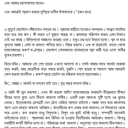
এবং
আমার
ভালোবাসার
সাথেও
এবং
আমরাই
প্রমাণ
করবো
তৃপ্তির
অসীম
উপাদানকে।
জন
ডান
’’(
)
এ
মুহূর্তে
হোস্টেলে
পৌঁছানোও
সম্ভব
নয়।
গ্রামের
বাড়ীতে
যাওয়াও
অসম্ভব।
সন্ধ্যে
সাতটায়
বন্ধ
হয়ে
যায়
বাস।
কী
করবে
ও
বুঝতে
পারছে
না।
রুমভাড়া
পরিশোধ
করবে
এমন
টাকাও
?
নেই
ওর
কাছে।
উদ্বিগ্নতা
আচ্ছন্ন
করেছে
ওকে।
তবুও
বের
হতে
উদ্যত
হলো।
শব্দ
না
করে
খুললো
দরজা।
কেউ
না
থাকলে
পালিয়ে
যাবে।
স্থির
করলো।
এক
পা
বাড়াতেই
শুনতে
পেলো
ম্যানেজারের
ককর্শ
কণ্ঠস্বর।
চারপাশে
লোকজনের
যাতায়াতের
শব্দে
ভারী
হয়ে
এলো
সাথীর
বুকের
চারপাশ।
কিরে
দবির।
আজকে
তো
প্লে
বয়েরা
এখনো
আসলো
না।
দশটা
বাজার
সাথে
সাথেই
দরোজা
বন্ধ
করবি
আর
মেয়েটিকে
কড়া
নজরে
রাখবি
বুঝলি।
প্লে
বয়েরা
না
আসলে
আজ
আমরাই
,
,
ভোগ
করবো
মালটিকে।
ককর্শ
স্বরে
হোটেল
বয়
দরিবকে
বললো
ম্যানেজার।
জি
আচ্ছা।
আপনি
যা
বলবেন
তাই
হবে।
মৃদু
স্বরে
বললো
দবির।
¦,
এ
আমি
কী
ভুল
করলাম।
এখন
কী
করবো
আমি
ম্যানেজারের
কথাগুলি
তীব্রভাবে
তীক্ষ্ন
?
তীরের
মতো
বুকে
এসে
বিঁধতে
থাকলো
সাথীর।
একটি
চরম
আতংক
সৃষ্টি
হলো
ওর
বুকের
ভেতর।
উত্তেজনায়
চোখদুটি
যেন
ঠেলে
বেরিয়ে
আসতে
চাইলো।
দরজা
বন্ধ
করে
জানালার
পাশে
এসে
ভাবতে
থাকলো
অবিরাম।
বান্ধবীদের
কল
দেবার
কথা
ভাবলেও
সে
সিদ্ধান্ত
থেকে
সরে
এলো।
কল
করলো
বন্ধু
বিপুলকে।
বিপুল
ওর
খুবই
ঘনিষ্ঠ
বন্ধু।
সম্পর্কটি
অনেকটা
ভাইবোনের
মতো।
প্রথমবার
কল
রিসিভ
না
হওয়ায়
দ্বিতীয়বার
আবারোও
করলো।
কিন্তু
যথারীতি
কলটি
রিসিভ
হলো
না।
পরিবারের
কথা
ভাবলো।
অনুতপ্ত
হতে
থাকলো
ভীষণভাবে।