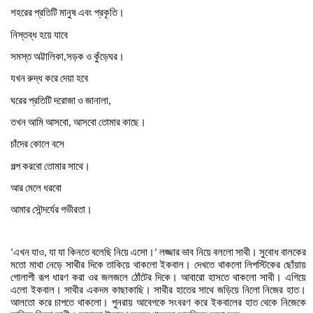
শহরের
প্রতিটি
মানুষ
এবং
প্রকৃতি।
নিস্তব্ধ
হয়ে
যাবে
সমস্ত
অট্টালিকা
সড়ক
ও
কুঁড়েঘর।
,
যখন
রুদ্ধ
করে
দেয়া
হবে
ঘরের
প্রতিটি
দরোজা
ও
জানালা
,
তখন
আমি
আসবো
আসবো
তোমার
কাছে।
,
চাঁদের
কোলে
বসে
গল্প
করবো
তোমার
সাথে।
আর
মেলে
ধরবো
আমার
সৌন্দর্যের
গভীরতা।
এখন
যাও
যা
যা
কিনতে
বলেছি
নিয়ে
এসো।
লজ্জার
ভাব
নিয়ে
বললো
সাথী।
সুবোধ
বালকের
‘
,
’
মতো
মাথা
নেড়ে
সাথীর
দিকে
তাকিয়ে
থাকলো
ইকবাল।
দেখতে
থাকলো
লিপস্টিকের
ছোঁয়ায়
গোলাপী
রূপ
ধারণ
করা
ওর
জলজলে
ঠোঁটের
দিকে।
আবারো
হাসতে
থাকলো
সাথী।
এগিয়ে
এলো
ইকবাল।
সাথীর
একদম
কাছাকাছি।
সাথীর
হাতের
সাথে
জড়িয়ে
নিলো
নিজের
হাত।
আলতো
করে
চাপতে
থাকলো।
পুনরায়
আবেগকে
সংবরণ
করে
ইকবালের
হাত
থেকে
নিজেকে