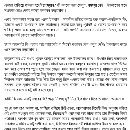
এভাবে
তাকিয়ে
থাকলে
হবে
ইয়াংম্যান
কী
বলবেন
বলে
ফেলুন
সমস্যা
নেই।
ইকবালের
মাঝে
?
,
সংকোচ
ভেঙে
দেবার
লক্ষ্যে
বললেন
ভদ্রলোক।
এবার
অনেকটাই
সহজ
হয়ে
এলো
ইকবাল।
সাবলীল
ভঙ্গিতে
বলতে
শুরু
করলো
বলছিলাম
কি
-
,
আজকে
একটা
অপারেশন
ছিল
আমাদের।
আমরা
তিন
বন্ধু
প্রায়ই
এ
ধরনের
অপারেশন
করে
থাকি।
আজ
এক
বন্ধু
আসতে
পারবে
না।
যদি
আপনি
আমাদের
সাথে
যোগ
দিতেন
অবশ্য
,
আপনার
যদি
কোনো
আপত্তি
না
থাকে।
তা
অপারেশনটা
কি
ধরনের
আর
আমাকেই
বা
সিলেক্ট
করলেন
কেন
বলুন
দেখি
ইকবালের
কাছে
,
?
এসে
বললেন
ভদ্রলোক।
ভদ্রলোকের
এই
কথায়
প্রবল
আগ্রহ
লক্ষ
করা
গেল
ইকবালের
মাঝে।
উৎসাহ
নিয়ে
বলতে
শুরু
করলো
এই
ধরুন
ফেসবুকে
সুন্দরী
কোনো
মেয়ের
সাথে
বন্ধুত্ব
করলাম।
অতঃপর
তাকে
ভিডিও
-
,
কল
করে
দেখার
পর
পছন্দ
হলে
তার
পেছনে
সময়
ব্যয়
করা
শুরু
করলাম।
সাধারণ
মেয়ে
হলে
দু
একদিন
রেস্টুরেন্টে
খাইয়ে
কিছু
উপহার
প্রদান
করলেই
স্বার্থ
উদ্ধার
হয়ে
যায়।
হোটেল
অথবা
’
নিরাপদ
কোনো
জায়গায়
নিয়ে
গিয়ে
তিন
বন্ধু
মিলে
এনজয়
করা
যায়।
মেয়ের
পক্ষ
থেকে
কোনো
সমস্যা
হলে
ব্লাকমেইলের
ভয়
দেখাই।
তবে
মার্জিত
মেধাবী
এবং
উচ্চশিক্ষিত
মেয়েদের
,
ম্যানেজ
করতে
একটু
কষ্ট
করতে
হয়।
কষ্টটা
কি
রকম
একটু
বলবেন
কি
অনুসন্ধিৎসু
দৃষ্টি
নিয়ে
ইকবালের
দিকে
তাকালেন
ভদ্রলোক।
?
খুব
যে
কষ্ট
তাও
অবশ্য
না
সাজিয়ে
গুজিয়ে
চিঠি
লেখা
ভালোবাসার
বিদেশী
কিছ
অনুবাদ
কবিতা
,
,
নেট
থেকে
সংগ্রহ
করে
মেসেজ
করা
নিজের
ছবি
সেন্ট
করা
আর
মাঝে
মাঝে
তার
ঠিকানায়
গিফট
,
পাঠানো।
অবশ্য
যদি
খুব
বাঁকা
হয়
তাহলে
বিয়ের
প্রস্তাবটা
দিয়ে
রাখা।
আর
হ্যাঁ
অবশ্যই
,
সপ্তাহে
একদিন
একটু
বেশী
কথা
বলে
ভিডিওতে
নিজের
শরীরখানা
দেখিয়ে
নীরব
থাকতে
হবে।
,
এমন
ভাব
নিতে
হবে
যাতে
প্রেমিকা
মনে
করতে
পারে
আমি
ভীষণ
ব্যস্ত।
তাতে
করে
হবে
কী
,