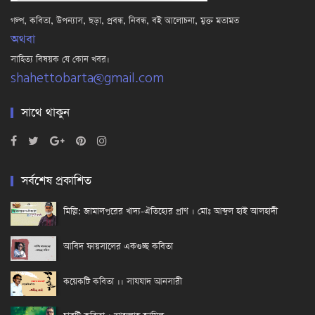
গল্প, কবিতা, উপন্যাস, ছড়া, প্রবন্ধ, নিবন্ধ, বই আলোচনা, মুক্ত মতামত
অথবা
সাহিত্য বিষয়ক যে কোন খবর।
shahettobarta@gmail.com
সাথে থাকুন
সর্বশেষ প্রকাশিত
মিল্লি: জামালপুরের খাদ্য-ঐতিহ্যের প্রাণ । মোঃ আব্দুল হাই আলহাদী
আবিদ ফায়সালের একগুচ্ছ কবিতা
কয়েকটি কবিতা ।। সাযযাদ আনসারী