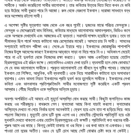
সাথীর
কণ্ঠ
থেকে
উচ্চারিত
পংক্তিগুলি।
অতীতে
অজস্র
কবিতায়
মোহাচ্ছন্ন
করেছিলো
ও
সাথীকে।
অর্জন
করেছিলো
সাথীর
ভালোবাসা।
তার
কবিতার
উত্তর
দিতে
দিতে
কখন
যে
কবি
হয়ে
উঠেছে
সাথী
বুঝতে
পারে
নি
আজো।
রুম
থেকে
বেরুলো
ইকবাল।
দরোজা
সাবধানে
বন্ধ
করে
অপেক্ষায়
রইলো
সাথী।
এ
অপেক্ষা
সৃষ্টির
সূত্রপাত
আজ
থেকে
এক
বছর
পূর্বেই।
দুজনের
মাঝে
পরিচয়
ফেসবুকে।
ফেসবুক
ও
মেসেঞ্জারেই
ভাব
বিনিময়
কবিতার
মাধ্যমে
ভালোবাসার
আদানপ্রদান
ভিডিও
কলে
,
,
একে
অপরকে
দেখাদেখি
এবং
আজকের
এই
হৃদ্যতা।
সরাসরি
সাক্ষাৎ
হয়েছিল
দুবার।
তবে
তা
সীমাবদ্ধ
ছিল
পার্কে
সময়ে
কাটানো
আর
রেস্তোরার
মাঝেই।
আসতে
চায়
নি
সাথী।
সামনের
সপ্তাহেই
ফাইনাল
পরীক্ষা
ওর।
সেকেণ্ড
ইয়ারে
পড়ে।
ইকবালের
জোরাজুরির
পাশাপাশি
নিজের
উতুঙ্গ
আবেগের
কারণে
ইকবালের
আহ্বানে
সাড়া
না
দিয়ে
পারে
নি
ও।
অধিকাংশ
মেয়েই
পারে
না
এই
দুবর্লতা
থেকে
নিজেদের
রক্ষা
করতে।
দুজন
আজ
একত্রিত
হয়েছে
হোটেল
ড্রিমল্যান্ডের
এই
রঙিন
কক্ষে।
কোনোদিনও
এভাবে
দেখা
হয়নি।
ব্যবসায়ী
হলে
দোষ
কোথায়
?
সে
যে
বড্ড
ভালোবাসে
সাথীকে।
প্রকৃত
ভালোবাসাই
তো
জীবনে
সুখ
সৃষ্টির
পাথেয়।
তাছাড়া
ইকবাল
তো
শিক্ষিত
আধুনিক
ধনী
ব্যবসায়ী।
ওকে
নিয়ে
সারাজীবন
কাটানো
হবে
অসাধারণ
,
,
ব্যাপার।
এমন
ভাবনা
নিয়ত
ইকবালের
প্রতি
দুবর্ল
করে
তুলেছিল
সাথীকে।
ইকবালের
লেখা
কবিতা
এবং
ভালবাসার
প্রতিশ্রুতিগুলি
সাথীর
মনোজগতে
সৃষ্টি
করেছিল
একটি
প্রবল
আস্থার।
পৌঁছে
দিয়েছিল
ওকে
স্বস্তির
অন্তিম
চূড়ায়।
অবশ্য
অপরিচিত
এই
আবহে
এই
মুহূর্তে
অস্বস্তি
বোধ
করছে
সাথী।
কিছুটা
ক্লান্তিও
কাজ
করছে
ওর
শরীরজুড়ে।
বাথরুমে
গেল।
ক্যামেরা
আছে
কিনা
যাচাই
করলো।
ক্যামেরার
অস্তিত্ব
দেখতে
না
পেয়ে
নির্ভার
হলো
অনেকটাই।
ফ্রেশ
হয়ে
এসে
হাত
পা
ছড়িয়ে
দিয়ে
শুয়ে
পড়লো
বিছানায়।
মুহূর্তেই
চোখ
দুটি
বুজে
এলো
ওর।
মোহনীয়
সৌন্দর্যের
প্রতিমূর্তি
হয়ে
ওঠা
মুখখানি
দেখতে
থাকলো
এবার
হোটেল
ড্রিমল্যান্ডের
এই
কক্ষটি।
প্রতিদিনই
কত
ধরনের
নারী
-
পুরুষ
আসে
ওর
কাছে।
কিন্তু
কেউই
তাকায়
না
ওর
দিকে।
ওর
কথা
ভাবে
না
একবারও।
ভয়
পাওয়া
তো
দূরের
অতীত।
ওরও
যে
দুটি
চোখ
আছে
সেটি
বোঝার
চেষ্টা
করে
না
কেউই।