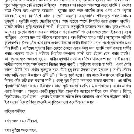
’
পুরো
আঙুলজুড়ে
নেই
লোমের
অস্তিত্ব।
ধবধবে
সাদা
চাদরের
ওপর
শুয়ে
আছে
হাতটি
।
বরফের
মতো
শীতল
হয়ে
এসেছে
আতংকে।
তুলোর
মতো
নরম
হাতটির
উপর
এবার
এসে
পড়লো
আরেকটি
হাত।
মিশমিশে
কালো।
মোটা
আঙুল।
আঙুলগুলির
শরীরজুড়ে
শক্ত
লোমের
তৃণভূমি।
প্রতিটি
নখেই
মেহেদীর
ছাপ।
গরম
হাতের
স্পর্শে
শিহরিত
হলো
কোমল
হাতটি।
হাতটি
সাথীর।
কুড়ি
বছরের
শিক্ষার্থী।
শিহরণের
অনুভূতিটি
অর্জনের
সাথে
সাথে
বুজে
গেল
ওর
অনুভব।
চোখের
পাতা
ও
ভ্রুর
মাঝখানে
লাগানো
রূপোলী
শ্যাডো
দেখতে
পেলো
ইকবাল।
বয়স
পয়ত্রিশ।
দেখলে
মনে
হয়
পঁচিশের
আশেপাশে।
অল্প
শিক্ষিত
হলেও
স্মার্ট।
স্বাস্থ্যবান
শরীরটি
কৃষ্ণবর্ণের।
উৎকণ্ঠিত
চোখ
দিয়ে
দেখতে
থাকলো
সাথীর
টানা
টানা
চোখ
প্রশ্বস্ত
কপাল
এবং
,
নীল
টিপটি।
অনিমেষ
মুগ্ধতা
নিয়ে
দেখতে
দেখতে
এবার
উষ্ণ
ডান
হাতটি
স্পর্শ
করলো
সাথীর
গলার
পেছনের
অংশে।
শরীরের
শিহরিত
কম্পনের
সাক্ষী
হয়ে
রইলো
যেন
গলার
হারটি।
কাশফুলের
মতো
শুভ্রতা
ছড়ানো
সাথীর
মুখখানি
দেখে
আর
স্থির
থাকতে
পারলো
না
ইকবাল।
সাথীর
নাকের
সাথে
স্পর্শ
করালো
নিজের
লম্বা
নাকটি।
প্রতিবাদ
করলো
না
সাথী।
এবার
মোটা
কালো
ঠোঁটটি
দিয়ে
সাথীর
তুলতুলে
নরম
ঠোঁটে
চুমু
দিতে
উদ্যত
হলো
ইকবাল।
সাথীর
ঠোঁটের
কাছাকাছি
এলো
ইকবালের
ঠোঁট
দুটি।
কিন্তু
ব্যর্থ
হলো।
বাম
হাতে
ইকবালকে
সরিয়ে
দিয়ে
নিজের
ঠোঁট
দুটি
রক্ষা
করলো
সাথী।
একটু
দূরে
গিয়েই
অনবরত
হাসতে
থাকলো।
ওর
হাসির
শব্দগুলি
প্রতিধ্বনিত
হয়ে
ইকবালের
কানে
সৃষ্টি
করলো
ব্যর্থতার
এক
গ্লানির।
আবার
এগিয়ে
এলো
ইকবাল।
অন্তত
একটি
চুম্বন
দিয়ে
অভ্যর্থনা
জানাবে
সাথীকে
তার
জীবনে।
কিন্তু
দ্বিতীয়বারও
ব্যর্থ
হলো।
পুনরায়
ইকবালকে
সরিয়ে
দিয়ে
জানালার
পাশে
গিয়ে
দাঁড়ালো
সাথী।
ইকবালের
দিকে
তাকিয়ে
থেকেই
আবৃত্তির
মতো
করে
উচ্চারণ
করলো
-
রাত্রির
গভীরতা
যখন
মেলে
ধরবে
নীরবতা
,
যখন
ঘুমিয়ে
পড়বে
শহর
,