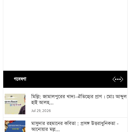
গবেষণা
মিল্লি: জামালপুরের খাদ্য-ঐতিহ্যের প্রাণ । মোঃ আব্দুল
হাই আলহ...
Jul 29, 2026
মাসুদার রহমানের কবিতা : প্রসঙ্গ উত্তরাধুনিকতা -
আনোয়ার মল্ল...