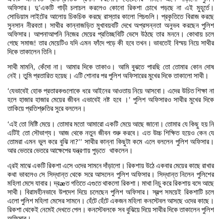
অফিসার।
দু
একটি
গাড়ী
চলাচল
করলেও
কোনো
রিকশা
চোখে
পড়ছে
না
এই
মুহূর্তে।
’
সোডিয়াম
লাইটের
আলোয়
চিকচিক
করছে
রাস্তার
কালো
পিচগুলি।
প্রকৃতিতে
বিরাজ
করছে
সুনসান
নীরবতা।
সাথীর
কান্নাজড়িত
মুখাবয়বটি
দেখে
অপ্রসন্নতা
অনুভব
করছেন
পুলিশ
অফিসার।
আপনাআপনি
নিজের
মেয়ের
প্রতিচ্ছবিটি
ভেসে
উঠছে
তার
মননে।
কোথায়
চলে
গেছে
সমাজ
তার
মেয়েটিও
যদি
এমন
ফাঁদে
পড়ে
কী
হবে
তখন।
ভাবতেই
বিস্ময়
নিয়ে
সাথীর
!
দিকে
তাকালেন
তিনি।
সাথী
মামনি
কেঁদো
না।
আমার
দিকে
তাকাও।
আমি
বুঝতে
পারছি
তো
তোমার
কোন
দোষ
,
নেই।
তুমি
প্রতারিত
হয়েছ।
এটি
শোনার
পর
পুলিশ
অফিসারের
মুখের
দিকে
তাকালো
সাথী।
যেভাবেই
হোক
প্রতারকগুলোকে
ধরে
আইনের
আওতায়
নিয়ে
আসবো।
এদের
উচিত
শিক্ষা
না
‘
হলে
হাজার
হাজার
মেয়ের
জীবন
এভাবেই
নষ্ট
হবে
।
পুলিশ
অফিসারও
সাথীর
মুখের
দিকে
’
তাকিয়ে
প্রতিশ্রুতির
সুরে
বললেন।
এই
তো
মিষ্টি
মেয়ে।
তোমার
মতো
আমারো
একটি
মেয়ে
আছে
জানো।
তোমার
যে
কিছু
হয়
নি
‘
এটিই
তো
সৌভাগ্য।
আজ
থেকে
নতুন
জীবন
শুরু
করবে।
এত
উচ্চ
শিক্ষিত
হয়েও
কেন
যে
তোমরা
এমন
ভুল
করে
বুঝি
না
সাথীর
কান্না
কিছুটা
কমে
এলে
বললেন
পুলিশ
অফিসার।
?’’
আর
ভেতরে
ভেতরে
আক্ষেপের
যন্ত্রণায়
পুড়তে
থাকলেন।
এ্রই
মাঝে
একটি
রিকশা
এসে
ওদের
সামনে
দাঁড়ালো।
রিকশায়
উঠে
একবার
মেয়ের
কাছে
রাখার
কথা
ভাবলেও
সে
সিদ্ধান্ত
থেকে
সরে
আসলেন
পুলিশ
অফিসার।
সিদ্ধান্ত
নিলেন
পুলিশের
মহিলা
মেসে
যাবার।
দ্র
ত
গতিতে
এগুতে
থাকলো
রিকশা।
মাথা
নিচু
করে
রিকশায়
বসে
আছে
æ
সাথী।
বিরামহীনভাবে
উপদেশ
দিয়ে
চলেছেন
পুলিশ
অফিসার।
স্বল্প
সময়েই
রিকশাটি
চলে
এলো
পুলিশ
মহিলা
মেসের
সামনে।
হেঁটে
হেঁটে
একজন
মহিলা
কনস্টেবল
আসছে
ওদের
কাছে।
রিকশা
থেকেই
নেমেই
দেখতে
পেল।
কনস্টেবলকে
সব
বুঝিয়ে
দিয়ে
সাথীর
দিকে
তাকালেন
পুলিশ
অফিসার।