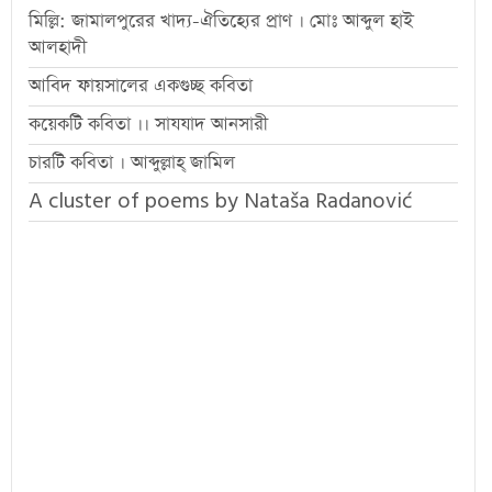
মিল্লি: জামালপুরের খাদ্য-ঐতিহ্যের প্রাণ । মোঃ আব্দুল হাই
আলহাদী
আবিদ ফায়সালের একগুচ্ছ কবিতা
কয়েকটি কবিতা ।। সাযযাদ আনসারী
চারটি কবিতা । আব্দুল্লাহ্ জামিল
A cluster of poems by Nataša Radanović