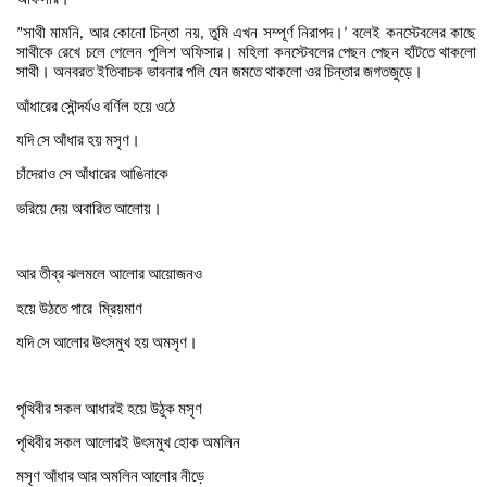
সাথী
মামনি
আর
কোনো
চিন্তা
নয়
তুমি
এখন
সম্পূর্ণ
নিরাপদ।
বলেই
কনস্টেবলের
কাছে
”
,
,
’
সাথীকে
রেখে
চলে
গেলেন
পুলিশ
অফিসার।
মহিলা
কনস্টেবলের
পেছন
পেছন
হাঁটতে
থাকলো
সাথী।
অনবরত
ইতিবাচক
ভাবনার
পলি
যেন
জমতে
থাকলো
ওর
চিন্তার
জগতজুড়ে।
আঁধারের
সৌন্দর্যও
বর্ণিল
হয়ে
ওঠে
যদি
সে
আঁধার
হয়
মসৃণ।
চাঁদেরাও
সে
আঁধারের
আঙিনাকে
ভরিয়ে
দেয়
অবারিত
আলোয়।
আর
তীব্র
ঝলমলে
আলোর
আয়োজনও
হয়ে
উঠতে
পারে
ম্রিয়মাণ
যদি
সে
আলোর
উৎসমুখ
হয়
অমসৃণ।
পৃথিবীর
সকল
আধারই
হয়ে
উঠুক
মসৃণ
পৃথিবীর
সকল
আলোরই
উৎসমুখ
হোক
অমলিন
মসৃণ
আঁধার
আর
অমলিন
আলোর
নীড়ে