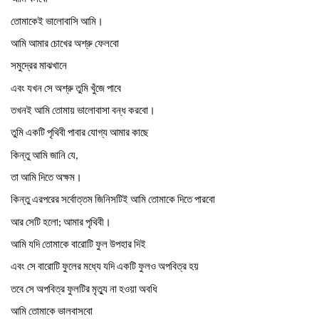
তোমাকেই
ভালোবাসি
আমি।
আমি
আমার
চোখের
অশ্রু
ফেলবো
সমুদ্রের
মাঝখানে
এবং
যখন
সে
অশ্রু
তুমি
খুঁজে
পাবে
তখনই
আমি
তোমায়
ভালোবাসা
বন্ধ
করবো।
তুমি
একটি
পৃথিবী
পাবার
যোগ্য
আমার
কাছে
কিন্তু
আমি
জানি
যে
,
তা
আমি
দিতে
অক্ষম।
কিন্তু
এরপরের
সর্বোত্তম
জিনিসটিই
আমি
তোমাকে
দিতে
পারবো
আর
সেটি
হলো
আমার
পৃথিবী।
;
আমি
যদি
তোমাকে
বারোটি
ফুল
উপহার
দিই
এবং
সে
বারোটি
ফুলের
মধ্যে
যদি
একটি
ফুলও
অপবিত্র
হয়
তবে
সে
অপবিত্র
ফুলটির
মৃত্যু
না
হওয়া
অবধি
আমি
তোমাকে
ভালবাসবো