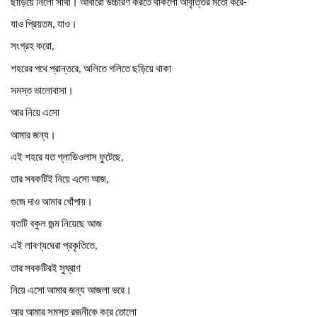
ছাড়িয়ে
নিলো
সাথী।
আবারো
উচ্চারণ
করতে
থাকলো
আবৃত্তির
মতো
করে
-
যাও
প্রিয়তম
যাও।
,
সংগ্রহ
করো
,
শহরের
পথে
প্রান্তরে
অলিতে
গলিতে
ছড়িয়ে
থাকা
,
সমস্ত
ভালোবাসা।
আর
নিয়ে
এসো
আমার
জন্য।
এই
শহরে
যত
গ্লাডিওলাস
ফুটেছে
,
তার
সবকটিই
নিয়ে
এসো
আজ
,
গুজে
দাও
আমার
খোঁপায়।
যতটি
বকুল
জন্ম
নিয়েছে
আজ
এই
লাবণ্যঘেরা
প্রকৃতিতে
,
তার
সবকটিরই
সুঘ্রাণ
নিয়ে
এসো
আমার
জন্য
আজলা
ভরে।
আর
আমার
সমস্ত
রজনীকে
করে
তোলো