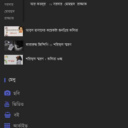
আর কতদূর ।। সরদার মোহম্মদ রাজ্জাক
আবুল হাসানের কয়েকটা জনপ্রিয় কবিতা
কারারুদ্ধ জিন্দিগি ।। শরিফুল স্মরণ
শরিফুল স্মরণ । কবিতা গুচ্ছ
মেনু
ছবি
ভিডিও
বই
আর্কাইভ