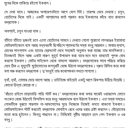
মুখের
দিকে
তাকিয়ে
রইলো
ইকবাল।
সে
দেখা
যাবে।
আজকের
অপারেশনটাতে
আগে
যোগ
দিই।
তারপর
ভেবে
দেখবো।
চলুন
,
হোটেলের
দিকে
যাই।
একটি
আশ্বাসের
বার্তা
প্রদান
করে
ইকবালের
কাঁধে
হাত
রাখলেন
ভদ্রলোক।
অবশ্যই
চলুন
যাওয়া
যাক।
,
হাঁটতে
হাঁটতে
দুজনই
চলে
এলো
হোটেলের
সামনে।
দেখতে
পেলো
পুরোনো
লালরঙের
ইয়ামাহা
মোটরসাইকেলে
বসে
আছে
মধ্যবয়সী
ছিপছিপে
শ্যামবর্ণের
লম্বা
বন্ধু
আরমান।
মাথার
ক্যাপ
,
চোখের
সানগ্লাস
এবং
হাতের
ব্রেসলেট
দেখে
সহজেই
অনুমান
করা
যাচ্ছে
তার
মানসিকতা।
তিনজনই
মিলে
আজ
একটা
দারুণ
মুহূর্ত
উপভোগ
করা
যাবে
মনে
মনে
ভাবতেই
পুলক
বোধ
-
করলো
ইকবাল।
মোটর
সাইকেল
থেকে
নামলো
আরমান।
ভদ্রলোকের
সাথে
পরিচয়
করিয়ে
দেবে
ঠিক
এ
মুহূর্তেই
মুঠোফোনের
কলসুরটি
বেজে
উঠলো
ভদ্রলোকের।
দ্রুত
রিসিভ
করে
কথা
বলা
শুরু
করলেন
ভদ্রলোক।
দু
বন্ধুই
তার
কথোপকথন
শুনতে
লাগলো।
’
হ্যাঁ
হ্যাঁ
তোমার
মেয়ে
ভালো
আছে।
চাইনিজে
খাইয়েই
একটু
আগে
রিকশায়
উঠিয়ে
দিয়েছি।
,
,
কোনো
চিন্তা
কোরো
না।
বাঁচতে
চাইলে
তাড়াতাড়ি
গাড়ি
স্টার্ট
কর।
ভদ্রলোকের
কথা
বলার
মাঝেই
ওয়ারলেস
ফোনে
’
’
সংকেত
বেজে
উঠতেই
ফিসফিস
করে
বন্ধু
আরমানকে
বলে
উঠলো
ইকবাল।
এত
লম্বা
সময়েও
লোকটিকে
বুঝতে
পারলাম
না
আফসোসের
সুরে
নিজেকে
নিজেই
বলতে
থাকলো
ইকবাল।
-
মোটরসাইকেল
স্টার্ট
করতেই
ভদ্রলোক
মোবাইল
রেখে
ওদের
ধরার
চেষ্টা
করলেন।
দৌড়োনোর
মতো
করে
ছুটলেন।
কিন্তু
পারলেন
না।
নিমিষেই
দৃষ্টির
আড়ালে
চলে
গেল
ইকবাল
ও
ওর
বন্ধু।