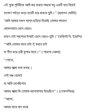
এই
পুরো
পৃথিবীকে
আমি
জয়
করতে
পারবো
শুধু
একটি
হাত
দিয়েই
যতক্ষণ
পর্যন্ত
অন্য
হাতটি
ধরে
থাকবে
তুমি।
জ্যাসন
মোটটা
’’ (
)
আমি
আমার
সকল
স্বপ্ন
ছড়িয়ে
দিয়েছি
তোমার
পদতলে
‘
কোমলভাবে
ভেসে
বেড়াও
কারণ
সেই
স্বপ্নের
উপরই
ভেসে
বেড়াও
তুমি।
ডব্লিউ
বি
ইয়েটস
’’(
.
)
আমি
তোমার
সাথে
তাই
ই
করতে
চাই
‘‘
-
যা
শীত
করে
চেরী
বৃক্ষের
সাথে।
পাবলো
নেরুদা
’’ (
)
শোনো
‘‘
,
আমার
আত্মা
কথা
বলছে।
সেই
শুরু
থেকেই
যা
আমি
দেখেছিলাম
আমার
আত্মা
কি
তোমার
ভালোবাসায়
উড়েছিল
।
শেকসপিয়র
’’
(
)
আসো
‘‘
,
আমার
সাথে
বাস
করো