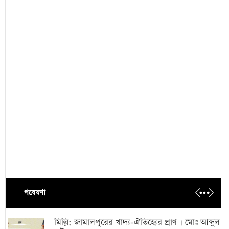
গবেষণা
মিল্লি: জামালপুরের খাদ্য-ঐতিহ্যের প্রাণ । মোঃ আব্দুল