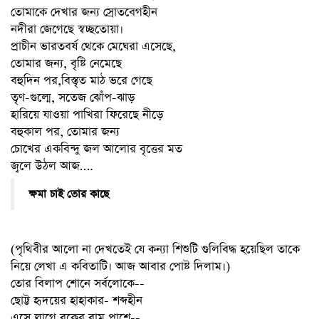
তোমাকে দেখার জন্য স্রোতবেগহীন
নদীরা জেগেছে স্বচ্ছতোয়া।
প্রাচীন ভারতবর্ষ থেকে মেঘেরা এসেছে,
তোমার জন্য, বৃষ্টি নেমেছে
বহুদিন পর,বিস্তৃত মাঠ ভরে গেছে
তৃণ-গুল্মে, সতেজ ঝোঁপ-ঝাড়
হারিয়ে যাওয়া পাখিরা ফিরেছে নীড়ে
বহুকাল পর, তোমার জন্য
চোখের একবিন্দু জল আলোর বৃত্তের মত
জ্বলে উঠল আজ….
ক্ষমা চাই তোর কাছে
(পৃথিবীর আলো না দেখতেই যে কন্যা শিশুটি গুলিবিদ্ধ হয়েছিল তাকে
নিয়ে লেখা এ কবিতাটি। আজ আবার পোষ্ট দিলাম।)
তোর বিলাপ শোনে সর্বলোকে--
ছোট্ট হৃদয়ের হাহাকার- শব্দহীন
এসে লাগে বুকের বাম পাশে--