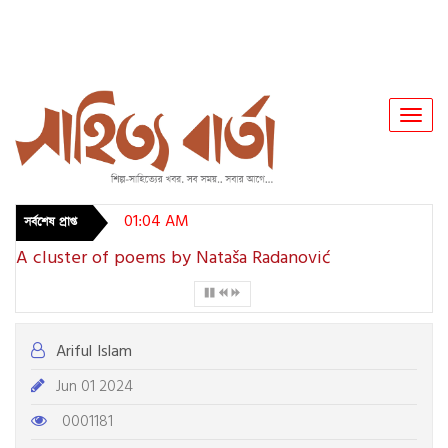
Toggl
Navig
01:04 AM
সর্বশেষ প্রাপ্ত
A cluster of poems by Nataša Radanović
Ariful Islam
Jun 01 2024
0001181