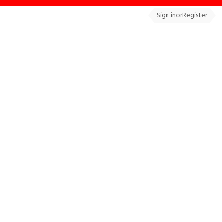
Sign in
or
Register