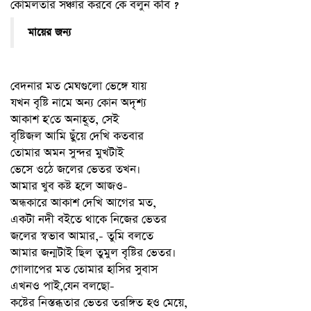
কোমলতার সঞ্চার করবে কে বলুন কবি ?
মায়ের জন্য
বেদনার মত মেঘগুলো ভেঙ্গে যায়
যখন বৃষ্টি নামে অন্য কোন অদৃশ্য
আকাশ
হ'তে অনাহূত, সেই
বৃষ্টিজল আমি ছুঁয়ে দেখি কতবার
তোমার অমন সুন্দর মুখটাই
ভেসে ওঠে জলের ভেতর তখন।
আমার খুব কষ্ট হলে আজও-
অন্ধকারে আকাশ দেখি আগের মত,
একটা নদী বইতে থাকে নিজের ভেতর
জলের স্বভাব আমার,- তুমি বলতে
আমার জন্মটাই ছিল তুমুল বৃষ্টির ভেতর।
গোলাপের মত তোমার হাসির সুবাস
এখনও পাই,যেন বলছো-
কষ্টের নিস্তব্ধতার ভেতর তরঙ্গিত হও মেয়ে,