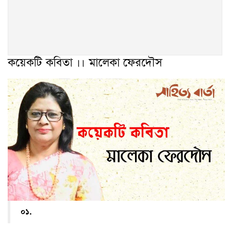
কয়েকটি কবিতা ।। মালেকা ফেরদৌস
০১.