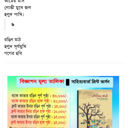
আমের মাস
লোভী মুখে জল
হলুদ পাখি।
৬
রঙিন মাঠ
হলুদ সূর্যমুখি
গগের ছবি