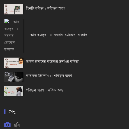
তিনটি কবিতা । শরিফুল স্মরণ
আর কতদূর ।। সরদার মোহম্মদ রাজ্জাক
আবুল হাসানের কয়েকটা জনপ্রিয় কবিতা
কারারুদ্ধ জিন্দিগি ।। শরিফুল স্মরণ
শরিফুল স্মরণ । কবিতা গুচ্ছ
মেনু
ছবি