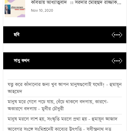
কবিতায় আধ্যাত্মবাদ ।। সরদার মোহম্মদ রাজ্জাক...
Nov 10, 2020
ছবি
সাধু কথন
যত্ন করে কাঁদানোর জন্য খুব আপন মানুষগুলোই যথেষ্ট! - হুমায়ূন
আহমেদ
মানুষ মরে গেলে পচে যায়, বেঁচে থাকলে বদলায়, কারণে-
অকারণে বদলায় - মুনীর চৌধুরী
মানুষ মরলে লাশ হয়, সংস্কৃতি মরলে প্রথা হয় - হুমায়ূন আজাদ
আবেগর সংঙ্গে সংমিশ্রনেই কাব্যের উৎপত্তি - সৃধীন্দ্রনাথ দত্ত