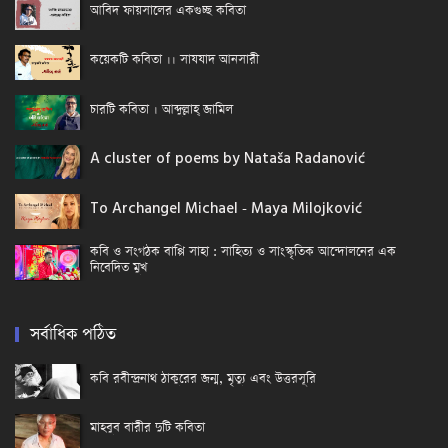
আবিদ ফায়সালের একগুচ্ছ কবিতা
কয়েকটি কবিতা ।। সাযযাদ আনসারী
চারটি কবিতা । আব্দুল্লাহ্ জামিল
A cluster of poems by Nataša Radanović
To Archangel Michael - Maya Milojković
কবি ও সংগঠক বাপ্পি সাহা : সাহিত্য ও সাংস্কৃতিক আন্দোলনের এক
নিবেদিত মুখ
সর্বাধিক পঠিত
কবি রবীন্দ্রনাথ ঠাকুরের জন্ম, মৃত্যু এবং উত্তরসূরি
মাহবুব বারীর দুটি কবিতা