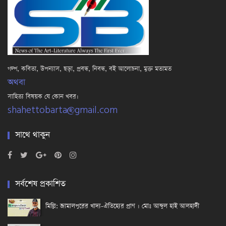
গল্প, কবিতা, উপন্যাস, ছড়া, প্রবন্ধ, নিবন্ধ, বই আলোচনা, মুক্ত মতামত
অথবা
সাহিত্য বিষয়ক যে কোন খবর।
shahettobarta@gmail.com
সাথে থাকুন
সর্বশেষ প্রকাশিত
মিল্লি: জামালপুরের খাদ্য-ঐতিহ্যের প্রাণ । মোঃ আব্দুল হাই আলহাদী