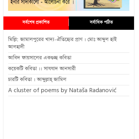
সর্বশেষ প্রকাশিত
সর্বাধিক পঠিত
মিল্লি: জামালপুরের খাদ্য-ঐতিহ্যের প্রাণ । মোঃ আব্দুল হাই
আলহাদী
আবিদ ফায়সালের একগুচ্ছ কবিতা
কয়েকটি কবিতা ।। সাযযাদ আনসারী
চারটি কবিতা । আব্দুল্লাহ্ জামিল
A cluster of poems by Nataša Radanović