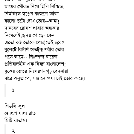
মায়ের সৌরভ নিয়ে ছিলি নিশ্চিত,
নিমজ্জিত স্বপ্নের কাজলে আঁকা
কালো দুটো চোখ তোর--আহা!
দানবের রোমশ থাবায় অন্ধকার
নিমেষেই,হৃদয় পোড়ে- কেন
এতো কষ্ট তোকে পোহাতেই হবে?
বুলেটে বিদীর্ণ অতটুকু শরীর তোর
পড়ে আছে-- নিঃস্পন্দ ঘায়েল
প্রতিবাদহীন এক বিষন্ন বাংলাদেশ!
বুকের ভেতর নিঃসরণ- গূঢ় বেদনারা
ঝরে অনুতাপে, সজ্ঞানে ক্ষমা চাই তোর কাছে।
১
শিউলি ফুল
জোৎস্না মাখা রাত
মিষ্টি বাতাস।
২