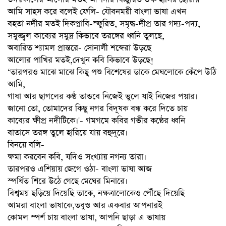
আমি সাহস করে বলেই ফেলি- যৌবনময়ী বাংলা ভাষা এখন
বহতা নদীর মতই দিকপ্লাবি-স্ফুরিত, সমৃদ্ধ-দীপ্র তার গদ্য-পদ্য,
সমুজ্জ্বল কাব্যের সমুদ্র কিভাবে তরঙ্গের ধ্বনি তুলছে,
অবারিত শ্যামল প্রান্তরে- সোনালী শব্দেরা উড়ছে
আলোর পাখির মতই,দেখুন কবি কিভাবে উড়ছে!
‘তারপরও মাঝে মাঝে কিছু পশু বিশেষের ডাকে মেঘলোকে কেঁপে উঠি
আমি,
গাধা আর ছাগলের কণ্ঠ তান্ডবে নিজেই ভুলে যাই নিজের পয়ার।
জানো তো, তোমাদের কিছু নগর বিদূষক বন্ধ করে দিতে চায়
কাব্যের ক্ষীপ্র নদীটিকে।'- গমগমে কবির গভীর কণ্ঠের ধ্বনি
বাতাসে তরঙ্গ তুলে হারিয়ে যায় বহুদূরে।
বিনয়ে বলি-
ক্ষমা করবেন কবি, যদিও সংখ্যায় নগন্য তারা।
তারপরও এশিয়ায় জেগে ওঠা- বাংলা ভাষা আজ
স্পর্ধিত শিরে উঠে গেছে মেঘের মিনারে।
বিশ্বময় ছড়িয়ে দিয়েছি তাকে, নক্ষত্রালোকেও পৌঁছে দিয়েছি
আমরা বাংলা ভাষাকে,তবুও আর একবার আপনারই
কোমল স্পর্শ চায় বাংলা ভাষা, আপনি ছাড়া এ ভাষায়