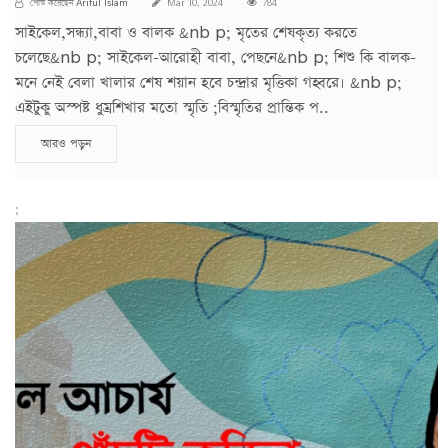
Ariful Islam
পোস্ট করেছেন
Mar 10, 2024
784
সাইকেল,সন্ধ্যা,বাবা ও বালক &nb p; মৃতের শেষকৃত্য করতে
চলেছে&nb p; সাইকেল-আরোহী বাবা, পেছনে&nb p; শিশু কি বালক-
মনে নেই বেলা খালার শেষ শয়ান হবে চন্দ্রার মৃত্তিকা গহ্বরে। &nb p;
এইটুকু অস্পষ্ট ধুম্রশিখার মতো স্মৃতি ;বিস্মৃতির প্রান্তিক প..
আরও পড়ুন
;