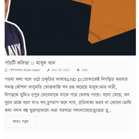
পাঁচটি কবিতা ।। মাসুদ খান
Ariful Islam
পোস্ট করেছেন
Mar 09, 2024
1266
পরমা কথা বলে ওঠে প্রকৃতির ভাষায়&nb p;তোমাকেই নিগড়িত করবার
সমস্ত কৌশল ভানুমতি ভোজবাজি সব রপ্ত করেছে মানুষ।আর নারী,
নিগড়কে তুমিও নূপুর ভেবেমাঝে মাঝে পরে ফেলছ পায়ে। বলো মেয়ে, মন
খুলে আজ বলে যাও সব,চুপচাপ শুনে যাব, প্রতিবাক্য করব না কোনো।আমি
কথা বলব বহু মুদ্রণপ্রমাদে-ভরা খরখরে গদ্যভাষ্যেপ্রত্যুত্তরে তু..
আরও পড়ুন