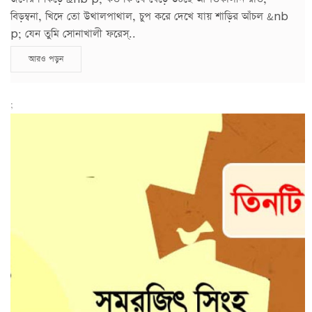
বিড়ম্বনা, খিদে তো উথালপাথাল, চুপ করে দেখে যায় শাড়ির আঁচল &nb
p; যেন তুমি সোনাখালী ফরেস্..
আরও পড়ুন
;