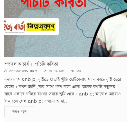
শতদল আচার্য ।। পাঁচটি কবিতা
Ariful Islam
পোস্ট করেছেন
Mar 13, 2024
1363
বদঅভ্যাস &nb p; বৃস্টিতে ছাতাই খুঁজি ছোটবেলায় মা র কাছে বৃস্টি হেরে
যেতো । কখন জানি ,মার সাথে গল্প কমে এলো অনেক কথাই বন্ধুদের
সাথে এভাবে গড়িয়ে যাওয়া সময়ে তুমি এলে । &nb p; আরোও আরোও
দিন চলে গেল &nb p; এখনো ও ছা..
আরও পড়ুন