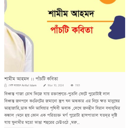
শামীম আহমদ ।। পাঁচটি কবিতা
Ariful Islam
পোস্ট করেছেন
Mar 10, 2024
1101
বিধ্বস্ত গাজা চোখ ভিজে যায় রক্তাশ্রুতে-পুতলি ফেটে পুরোটাই লাল
বিধ্বস্ত জনপদে কংক্রিটের জমানো স্তুপ ঘন অন্ধকার এর নিচে ক্ষত মানুষের
আহাজারি,ডাক শুনি আধিয়ার পৃথিবী অবাক ,দেখে জনহীন বিরান বধ্যভূমির
কঙ্কাল !মনে হয় কোন এক পরিত্যক্ত মর্গ পুরোটা হাসপাতাল যতদূর দৃষ্টি
যায় সুনামীর মতো ভাঙা শহরের ঢেউওঠে ,মরু..