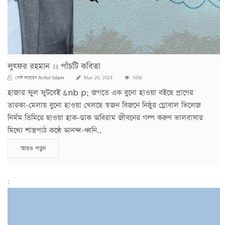
লুৎফর রহমান ।। পাঁচটি কবিতা
Ariful Islam
পোস্ট করেছেন
Mar 20, 2024
1456
হাজার ফুল ফুটবেই &nb p; জগতে এক বুনো হাওয়া বইছে প্রাণের
তারকা-মেলায় বুনো হাওয়া খেলছে স্বজন বিজনে নিষ্ঠুর গ্লোবাল ভিলেজ
নির্মম তিমিরে ছাওয়া হাক-ডাক অবিরাম জীবনের গল্প করুণ ভালবাসার
মিথ্যে শাস্ত্রপাঠ কণ্ঠে আনন্দ-ধ্বনি..
আরও পড়ুন
;