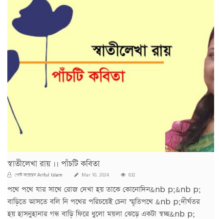
স্বাতীলেখা রায় ।। পাঁচটি কবিতা
Ariful Islam
পোস্ট করেছেন
Mar 10, 2024
832
পথে পথে যার সাথে রোজ দেখা হয় তাকে কোনোদিন&nb p;&nb p;
বাড়িতে আসতে বলি নি পথের পরিচয়েই চেনা স্মৃতিপথে &nb p;দীর্ঘতর
হয় হাসনুহানার গন্ধ বাড়ি ফিরে ধুলো ময়লা ঝেড়ে একটা স্বচ্ছ&nb p;