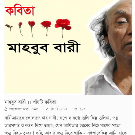
মাহবুব বারী ।। পাঁচটি কবিতা
Ariful Islam
পোস্ট করেছেন
Mar 18, 2024
1622
নারীআমাকে ভোলাতে চায় নারী, রূপে লাবণ্যে।ভুলি কিন্তু ভুলিনা, তবু
তারসমস্ত অপরূপ দিয়ে ডাকে, যেন আমিতার চরণের নিচে ঘাসের মতো
জন্ম নিই,মৃত্যুবরণ করি, আবার জন্ম নিতে থাকি - এইভাবেকিন্তু আমি যাকে