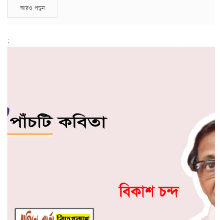
আরও পড়ুন
;