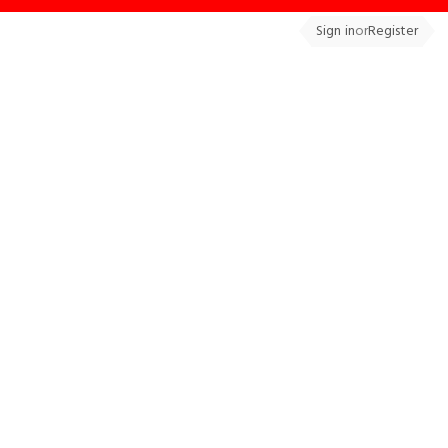
Sign in
or
Register