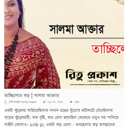
তাচ্ছিল্যের ঝড় || সালমা আক্তার
Ariful Islam
পোস্ট করেছেন
Apr 02, 2024
1389
একটা কুঁড়েঘর সাজিয়েছিলাম নানান রঙের সুঁতোয় আঁটসাটে বেঁধেছিলাম
স্বপ্নের কুঁড়েঘরটি। কত বৃষ্টি, কত রোদ জমেছিল মেঝেতে তবুও ঘর পালিয়ে
যাইনি কোথাও। &nb p; একটা ঝড় এলো - অবহেলার ঝড় অসম্মানের