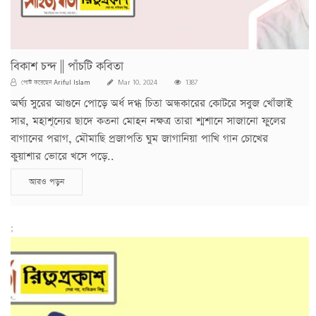
বিকাশ চন্দ || পাঁচটি কবিতা
Ariful Islam
পোস্ট করেছেন
Mar 10, 2024
1387
অর্ঘ্য সুরের আগুনে পোড়ে অর্ধ দগ্ধ চিতা অন্ধকারের কোটরে সবুজ খোঁজাই
সার, মহাশূন্যের ছাদে কতনা মোহন নক্ষত্র তারা শ্মশানে সাজানো ফুলের
বাগানের পরাগ, মৌমাছি প্রজাপতি ঘুম জাগানিয়া পাখি গান চোখের
কুয়াশার ভোরে খসে পড়ে..
আরও পড়ুন
;