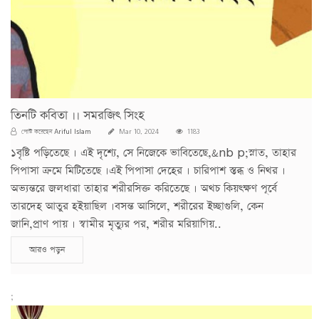
তিনটি কবিতা ।। সমরজিৎ সিংহ
Ariful Islam
পোস্ট করেছেন
Mar 10, 2024
1183
১বৃষ্টি পড়িতেছে । এই দৃশ্যে, সে নিজেকে ভাবিতেছে,&nb p;স্নাত, তাহার
পিপাসা ক্রমে মিটিতেছে ।এই পিপাসা দেহের । চারিপাশ স্তব্ধ ও নিথর ।
অভ্যন্তরে জলধারা তাহার শরীরসিক্ত করিতেছে । অথচ কিয়ৎক্ষণ পূর্বে
তারদেহ আতুর হইয়াছিল ।বসন্ত আসিলে, শরীরের ইচ্ছাগুলি, কেন
জানি,প্রাণ পায় । স্বামীর মৃত্যুর পর, শরীর মরিয়াগিয়..
আরও পড়ুন
;