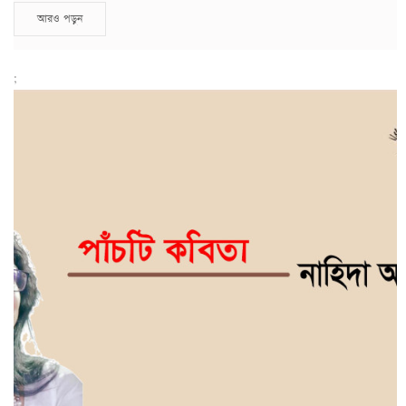
আরও পড়ুন
;