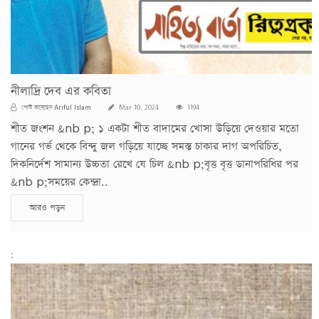
নীলাদ্রি দেব এর কবিতা
Ariful Islam
পোস্ট করেছেন
Mar 10, 2024
1194
শীত জংশন &nb p; ১ একটা শীত বাদামের খোসা উড়িয়ে দেওয়ার মতো
গানের গর্ভ থেকে বিন্দু জল গড়িয়ে যাচ্ছে সমস্ত চাকার দাগ অপরিচিত,
দিকনির্দেশ সামান্য উচ্চতা রেখে যে চিল &nb p;বৃত্ত বৃত্ত ডানাপরিধির পর
&nb p;সময়ের কেন্দ্রা..
আরও পড়ুন
;