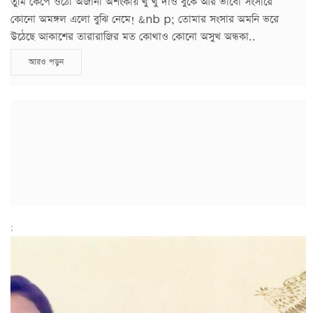
তুমি কেঁপে ওঠো অজানা অশংকায় থু থু দাও বুকে আর ভাবো সংসারে
কোনো অমঙ্গল এলো বুঝি নেমে! &nb p; তোমার সংসার অমনি ভরে
উঠেছে আকাশের তারারাজির মত কোথাও কোনো অসুখ অন্ধকা..
আরও পড়ুন
;