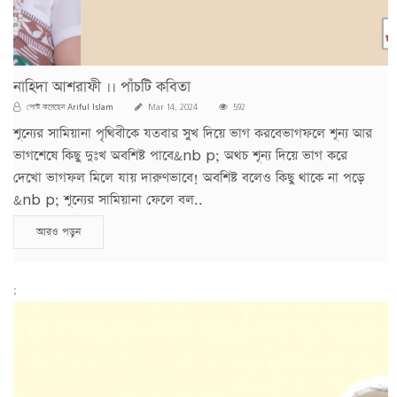
নাহিদা আশরাফী ।। পাঁচটি কবিতা
Ariful Islam
পোস্ট করেছেন
Mar 14, 2024
592
শূন্যের সামিয়ানা পৃথিবীকে যতবার সুখ দিয়ে ভাগ করবেভাগফলে শূন্য আর
ভাগশেষে কিছু দুঃখ অবশিষ্ট পাবে&nb p; অথচ শূন্য দিয়ে ভাগ করে
দেখো ভাগফল মিলে যায় দারুণভাবে! অবশিষ্ট বলেও কিছু থাকে না পড়ে
&nb p; শূন্যের সামিয়ানা ফেলে বল..
আরও পড়ুন
;