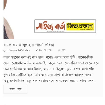
এ কে এম আব্দুল্লাহ ।। পাঁচটি কবিতা
Ariful Islam
পোস্ট করেছেন
Mar 09, 2024
640
নতুন শহরের গল্পএই নাও হাত। ধরো। এবার চলো হাঁটি। পানের-পিক
ফেলা দেয়ালটা অতিক্রম করলেই— নতুন শহর। জোনাকির ডানা থেকে ঝরে
পড়া সোডিয়াম আলোয় ভিজে, আমাদের কিছুক্ষণ চুমো'র গন্ধ মাখা গলি-
ঘুপচি দিয়ে হাঁটতে হবে। আর আমাদের সাথে ছায়াবেশে আসতে পারে—
কিছু অনাকাঙ্খিত মৃত্যু সংবাদ।মাঝেমধ্যে ঘামভেজা দরজার ফাঁকে শুনব..
আরও পড়ুন
;