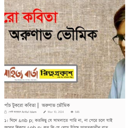
পাঁচ টুকরো কবিতা || অরুণাভ ভৌমিক
Ariful Islam
পোস্ট করেছেন
Mar 10, 2024
848
১। খিদে &nb p; কতকিছু যে সামলাতে পারি না, না পেরে চলে যাই
জলের শিকড়ে &nb p; কত কি যে বেড়ে উঠছে আপতকালীন রাত,