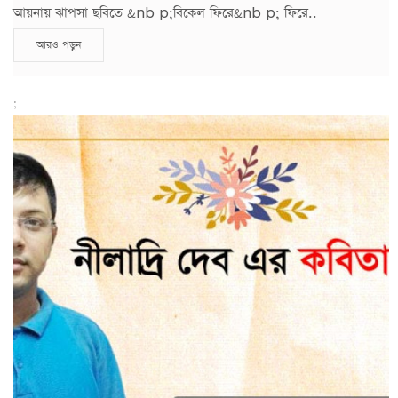
আয়নায় ঝাপসা ছবিতে &nb p;বিকেল ফিরে&nb p; ফিরে..
আরও পড়ুন
;