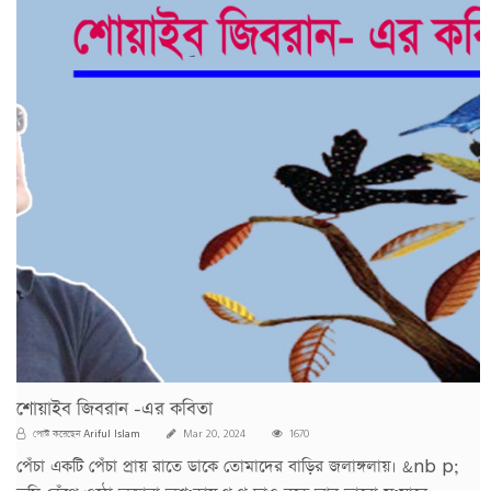
শোয়াইব জিবরান -এর কবিতা
Ariful Islam
পোস্ট করেছেন
Mar 20, 2024
1670
পেঁচা একটি পেঁচা প্রায় রাতে ডাকে তোমাদের বাড়ির জলাঙ্গলায়। &nb p;