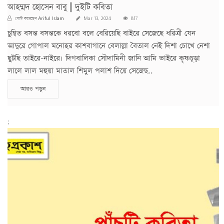
আহম্মদ হোসেন বাবু || দুইটি কবিতা
Ariful Islam
পোস্ট করেছেন
Mar 13, 2024
817
চুম্বিত বসন্ত বসন্তকে ধরবো বলে বেরিয়েছি বাইরে সেজেছে ধরিত্রী যেন
আদুরে গোপাল মনোহর কাশবাগানে বেলাল্লা বৈতাল নেই দিশা চোখে নেশা
ছুটছি তাইরে-নাইরে। দিগবালিকা সৌদামিনী জানি আমি ভাইরে কৃষ্ণচূড়া
লালে লাল মহুয়া মাতাল শিমুল পলাশ দিয়ে সেজেছ..
আরও পড়ুন
;