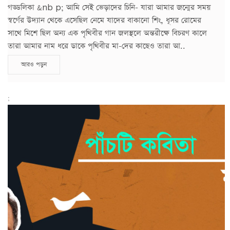
গড্ডলিকা &nb p; আমি সেই ভেড়াদের চিনি- যারা আমার জন্মের সময়
স্বর্গের উদ্যান থেকে এসেছিল নেমে যাদের বাকানো শিং, ধূসর রোমের
সাথে মিশে ছিল অন্য এক পৃথিবীর গান জলস্থলে অন্তরীক্ষে বিচরণ কালে
তারা আমার নাম ধরে ডাকে পৃথিবীর মা-দের কাছেও তারা আ..
আরও পড়ুন
;