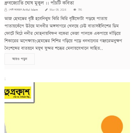
ধ্রুবজ‍্যোতি ঘোষ মুকুল ।। পাঁচটি কবিতা
Ariful Islam
পোস্ট করেছেন
Mar 09, 2024
795
আজ হেমন্তের বৃষ্টি হবেনিঝুম ঝিরি ঝিরি বৃষ্টিফোটা পড়ছে পাতায়
পাতায়কেঁপে উঠছে মাধবীর অঙ্গসাগরে খেলছে ঢেউ বাতাসইলিশের ডিম
ফোটে মিঠে নদীর মোহনায়বিষণ্ন বকেরা ভেজা পালকে একপায়ে দাঁড়িয়ে
শিকারের অপেক্ষায়!হেমন্তের শিশির গড়িয়ে পড়ে ধনধান্যের গহ্বরেঅনুক্ষণ
নৈঃশব্দের বাতয়নে ময়ূখ সুন্দর শব্ধের মেলায়যেখানে সাহিত..
আরও পড়ুন
;