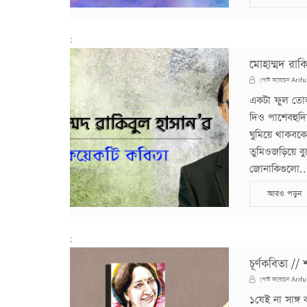
;
মোহাম্মদ রা
Arifu
পোস্ট করেছেন
একটা ফুল তোলা
দিও পাশেবহুদিন
ঘুমিয়ে থাকবক
তুমিওজড়িয়ে বু
জোনাকিগুলো..
আরও পড়ুন
;
চূর্ণকবিতা /
Arifu
পোস্ট করেছেন
১যেই না সাঙ্