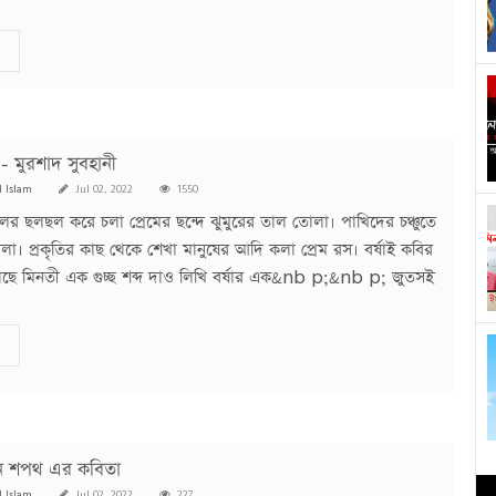
 - মুরশাদ সুবহানী
l Islam
Jul 02, 2022
1550
লের ছলছল করে চলা প্রেমের ছন্দে ঝুমুরের তাল তোলা। পাখিদের চঞ্চুতে
া। প্রকৃতির কাছ থেকে শেখা মানুষের আদি কলা প্রেম রস। বর্ষাই কবির
ছে মিনতী এক গুচ্ছ শব্দ দাও লিখি বর্ষার এক&nb p;&nb p; জুতসই
িন শপথ এর কবিতা
l Islam
Jul 02, 2022
227