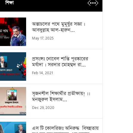
শিক্ষা
অস্তাচলের পথে মুমূর্ষুর সজ্ঞা ।
আবদুল্লাহ আল-হারুন...
May 17, 2025
প্রসংঙ্গঃ নোবেল শান্তি পূরষ্কারের
মর্যাদা । সরদার মোহম্মদ রা...
Feb 14, 2021
সৃজনশীল শিক্ষার্থীর প্রতীক্ষায়! ।।
মনজুরুল ইসলাম...
Dec 29, 2020
এস টি কোলরিজঃ অনিরুদ্ধ বিষন্নতায়