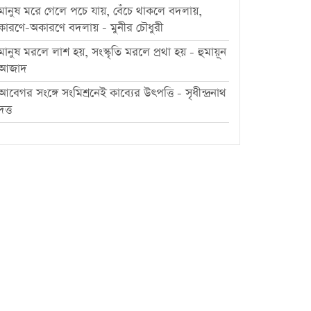
মানুষ মরে গেলে পচে যায়, বেঁচে থাকলে বদলায়,
কারণে-অকারণে বদলায় - মুনীর চৌধুরী
মানুষ মরলে লাশ হয়, সংস্কৃতি মরলে প্রথা হয় - হুমায়ূন
আজাদ
আবেগর সংঙ্গে সংমিশ্রনেই কাব্যের উৎপত্তি - সৃধীন্দ্রনাথ
দত্ত