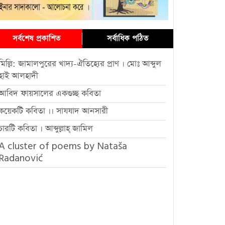
সর্বশেষ প্রকাশিত
সর্বাধিক পঠিত
মিল্লি: জামালপুরের খাদ্য-ঐতিহ্যের প্রাণ । মোঃ আব্দুল
হাই আলহাদী
আবিদ ফায়সালের একগুচ্ছ কবিতা
কয়েকটি কবিতা ।। সাযযাদ আনসারী
চারটি কবিতা । আব্দুল্লাহ্ জামিল
A cluster of poems by Nataša
Radanović