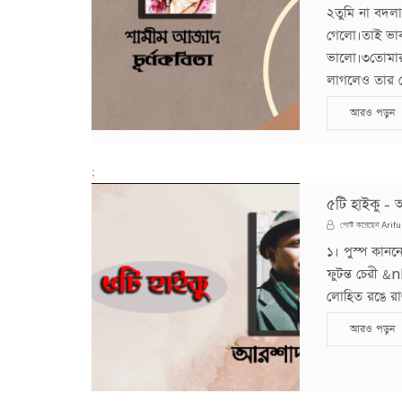
২তুমি না বদল
গেলো।তাই ভাব
ভালো।৩তোমার 
লাগলেও তার চে
আরও পড়ুন
;
৫টি হাইকু - 
Arifu
পোস্ট করেছেন
১। পুস্প কাননে 
ফুটন্ত চেরী &n
লোহিত রঙে রাঙ
আরও পড়ুন