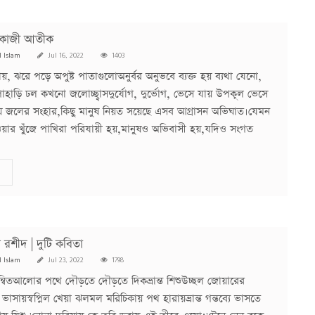
 কাজী আতীক
l Islam
Jul 16, 2022
1403
 যায়, ঝরে পড়ে অপুষ্ট পাতাগুলোঅনুর্বর অনুভবে ব্যক্ত হয় ব্যথা যেনো,
াড়ি ঢল কখনো জলোচ্ছ্বাসদুর্যোগ, দুর্ভোগ, ভেসে যায় উপকূল ভেসে
 জলের সংহার,কিছু মানুষ নিয়ত সয়েছে এসব আগ্রাসন অভিঘাত।যেমন
ার খুঁজে পাখিরা পরিযায়ী হয়,মানুষও অভিবাসী হয়,যদিও সংগত
রশীদ | দুটি কবিতা
l Islam
Jul 23, 2022
1798
ন্বিতআলোর পথে দৌড়তে দৌড়তে দিকভ্রান্ত শিশুউচ্ছল জোয়ারের
াসায়স্বপ্নিল খেয়া ঝলমল মরিচিকায় পথ হারায়ভ্রান্ত গন্তব্যে ভাসতে