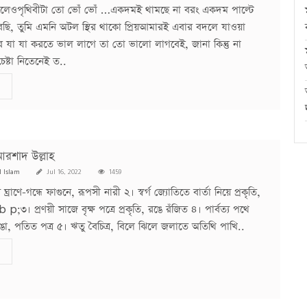
ালেওপৃথিবীটা তো ভোঁ ভোঁ …একদমই থামছে না বরং একদম পাল্টে
ছি, তুমি এমনি অটল স্থির থাকো প্রিয়আমারই এবার বদলে যাওয়া
যা যা করতে ভাল লাগে তা তো ভালো লাগবেই, জানা কিন্তু না
ষ্টা নিতেনেই ত..
আরশাদ উল্লাহ
l Islam
Jul 16, 2022
1459
ঘ্রাণে-গন্ধে ফাগুনে, রূপসী নারী ২। স্বর্গ জ্যোতিতে বার্তা নিয়ে প্রকৃতি,
b p;৩। প্রণয়ী সাজে বৃক্ষ পত্রে প্রকৃতি, রঙে রঁজিত ৪। পার্বত্য পথে
া, পতিত পত্র ৫। ঋতু বৈচিত্র, বিলে ঝিলে জলাতে অতিথি পাখি..