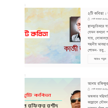
;
২টি কবিতা ।
Arifu
পোস্ট করেছেন
স্থানচ্যুতিঝরে
যেমন কখনো পাহ
যায়, লোকালয়ে
সহনীয় আবহাওয়
শোভন- তবু..
আরও পড়ুন
;
আনম রফিকুর 
Arifu
পোস্ট করেছেন
অন্ধকার মহিমা
কল্লোলে যৌবন ভ