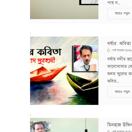
পায় ন..
আরও পড়ুন
;
বর্ষার কবিতা
Arifu
পোস্ট করেছেন
বর্ষায় নদীর জ
ভালোবাসার খেল
কদম ফুলের কা
কবিত..
আরও পড়ুন
;
মিনহাজ উদ্দ
Arifu
পোস্ট করেছেন