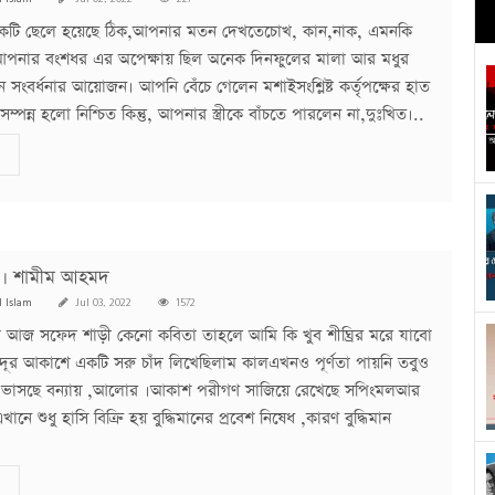
ার একটি ছেলে হয়েছে ঠিক,আপনার মতন দেখতেচোখ, কান,নাক, এমনকি
পনার বংশধর এর অপেক্ষায় ছিল অনেক দিনফুলের মালা আর মধুর
েন সংবর্ধনার আয়োজন। আপনি বেঁচে গেলেন মশাইসংশ্লিষ্ট কর্তৃপক্ষের হাত
সম্পন্ন হলো নিশ্চিত কিন্তু, আপনার স্ত্রীকে বাঁচতে পারলেন না,দুঃখিত।..
 । শামীম আহমদ
l Islam
Jul 03, 2022
1572
েনা আজ সফেদ শাড়ী কেনো কবিতা তাহলে আমি কি খুব শীঘ্রির মরে যাবো
দূর আকাশে একটি সরু চাঁদ লিখেছিলাম কালএখনও পূর্ণতা পায়নি তবুও
 ভাসছে বন্যায় ,আলোর ।আকাশ পরীগণ সাজিয়ে রেখেছে সপিংমলআর
নে শুধু হাসি বিক্রি হয় বুদ্ধিমানের প্রবেশ নিষেধ ,কারণ বুদ্ধিমান