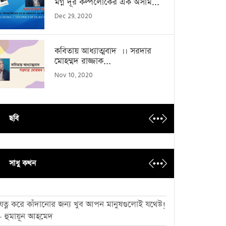
মগ্ন দূর কল্পলোকের এক অসাম...
Dec 29, 2020
কবিতায় আধ্যাত্মবাদ ।। সরদার
মোহম্মদ রাজ্জাক...
Nov 10, 2020
ছবি
সাধু কথন
যত্ন করে কাঁদানোর জন্য খুব আপন মানুষগুলোই যথেষ্ট!
- হুমায়ূন আহমেদ