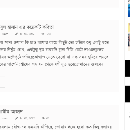
কিবুল হাসান এর কয়েকটি কবিতা
l Islam
Jul 03, 2022
1237
 সাদা রুমাল কি চাও আমার কাছে কিছুই তো চাইনে শুধু একটু শুতে
ের নির্ঘুম চোখ, একটুকু ঘুম চায়যদি চুলে বিলি কেটে দাওজন্মান্তর
োমর অষ্টেপৃঠে জড়িয়েকোথাও যেতে দেবো না এক সময় ঘুমিয়ে পড়বে
কের পাশেনিঃশ্বাসের শব্দ ঘন থেকে ঘণীভূত হবেতোমাদের জঙ্গলের
/ শামীম আজাদ
l Islam
Jul 05, 2022
64
গ করলাম যৌথ-চলারঅমনি ঝাঁপিয়ে, তোমার ইচ্ছে হলো কত কিছু বলার॥