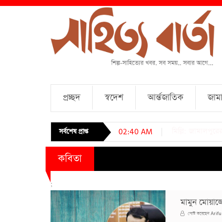
প্রচ্ছদ
স্বদেশ
আর্ন্তজাতিক
জামা
চারটি কবিতা । আব্দ
সর্বশেষ প্রাপ্ত
02:40 AM
কবিতা
;
মামুন মোয়াজ
Arifu
পোস্ট করেছেন