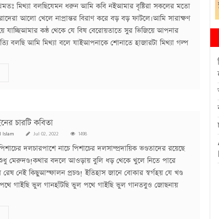
্রথমতঃ মিথ্যা বলছিযেমন ধরুন আমি কবি নইআমার বৃষ্টিরা সকলের মতো
োদেরা আলো খেলে নাপ্রান্তর বিরাণ করে বড় বড় ফাটলে।আমি সারাক্ষণ
নিয়ে যাচ্ছিআমার কন্ঠ থেকে যে বিষ বেরোয়তাতে সুর ভিজিয়ে আপনার
ত্যি বলছি আমি মিথ্যা বলে যাইআপনাকে শোনাতে হাজারটা মিথ্যা গল্প
নের চারটি কবিতা
l Islam
Jul 02, 2022
1498
পিশাচের দলচারপাশে নাচে পিশাচের দলসাম্প্রদায়িক ভণ্ডতাদের রয়েছে
শুধু মেরুদণ্ড!কথার বদলে আওড়ায় বুলি ধড় থেকে খুলে নিতে পারে
রেষ নেই কিছুআস্ফালন প্রচণ্ড! ইতিহাস জানে বোকার স্বর্গহয় যে খণ্ড
ুল পথে গাইছি ভুল গানহাঁটছি ভুল পথে গাইছি ভুল গানতবুও জোছনায়