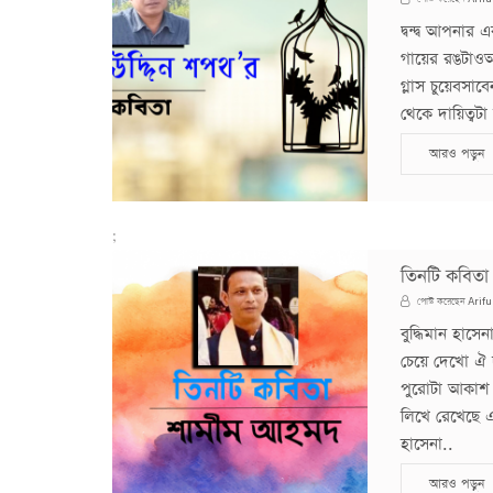
দ্বন্দ্ব আপন
গায়ের রঙটাওআ
গ্লাস চুয়েবসাব
থেকে দায়িত্বটা 
আরও পড়ুন
;
তিনটি কবিতা
Arifu
পোস্ট করেছেন
বুদ্ধিমান হাস
চেয়ে দেখো ঐ 
পুরোটা আকাশ
লিখে রেখেছে এখা
হাসেনা..
আরও পড়ুন