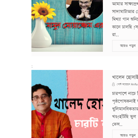
আমার সাক্ষ্যপ
সাদামাটাআর র
মিথ্যা গান শু
কানে ঢালছি !স
রা..
আরও পড়ুন
;
খালেদ হোসাই
Arifu
পোস্ট করেছেন
চারপাশে নাচে 
পৃষ্ঠপোষকনাই 
খুলিমানবিকতার 
খণ্ড!হাঁটছি ভ
ভেস..
আরও পড়ুন