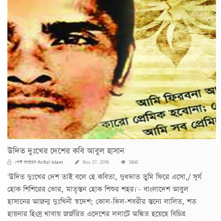
উদিত দুঃখের দেশের কবি আবুল হাসান
Ariful Islam
পোস্ট করেছেন
Nov 27, 2018
3466
'উদিত দুঃখের দেশ তাই বলে হে কবিতা, দুধভাত তুমি ফিরে এসো,/ সূর্য
হোক শিশিরের ভোর, মাতৃস্তন হোক শিশুর শহর।'- বাংলাদেশ আবুল
হাসানের আজন্ম দুঃখিনী স্বদেশ; কোল-ভিল-শবরীর স্তন্যে লালিত, শত
হায়নার হিংস্র থাবায় জর্জরিত এদেশের ললাটে অঙ্কিত হয়েছে বিচিত্র