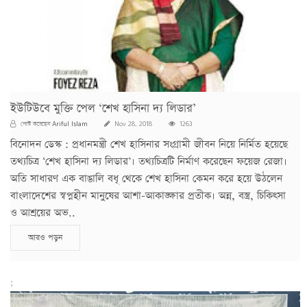
ইউটিউবে মুক্তি পেল ‘শেখ হাসিনা দ্য লিডার’
Ariful Islam
পোস্ট করেছেন
Nov 28, 2018
1263
বিনোদন ডেস্ক : প্রধানমন্ত্রী শেখ হাসিনার সংগ্রামী জীবন নিয়ে নির্মিত হয়েছে
তথ্যচিত্র ‘শেখ হাসিনা দ্য লিডার’। তথ্যচিত্রটি নির্মাণ করেছেন ফয়েজ রেজা।
অতি সাধারণ এক বাঙালি বধূ থেকে শেখ হাসিনা কেমন করে হয়ে উঠলেন
বাংলাদেশের স্বপ্নহীন মানুষের আশা-আকাঙ্ক্ষার প্রতীক। অন্ন, বস্ত্র, চিকিৎসা
ও আশ্রয়ের অভ..
আরও পড়ুন
;