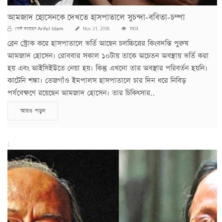
আমজাদ হোসেনকে দেখতে হাসপাতালে সুচন্দা-ববিতা-চম্পা
Ariful Islam
পোস্ট করেছেন
Nov 21, 2018
1904
ব্রেন স্ট্রোক করে হাসপাতালে ভর্তি আছেন চলচ্চিত্রের কিংবদন্তি পুরুষ
আমজাদ হোসেন। রোববার সকাল ১০টায় তাকে অচেতন অবস্থায় ভর্তি করা
হয় এবং আইসিইউতে নেয়া হয়। কিন্তু এখনো তার অবস্থার পরিবর্তন হয়নি।
কাটেনি শঙ্কা। তেজগাঁও ইমপালস হাসপাতালে চার দিন ধরে নিবিড়
পর্যবেক্ষণে রয়েছেন আমজাদ হোসেন। তার চিকিৎসার..
আরও পড়ুন
;