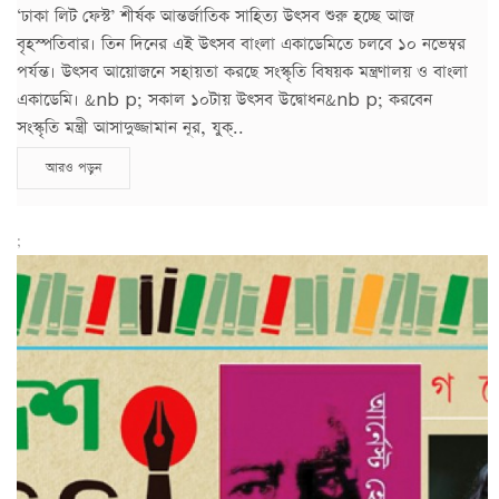
‘ঢাকা লিট ফেস্ট’ শীর্ষক আন্তর্জাতিক সাহিত্য উত্সব শুরু হচ্ছে আজ
বৃহস্পতিবার। তিন দিনের এই উত্সব বাংলা একাডেমিতে চলবে ১০ নভেম্বর
পর্যন্ত। উত্সব আয়োজনে সহায়তা করছে সংস্কৃতি বিষয়ক মন্ত্রণালয় ও বাংলা
একাডেমি। &nb p; সকাল ১০টায় উত্সব উদ্বোধন&nb p; করবেন
সংস্কৃতি মন্ত্রী আসাদুজ্জামান নূর, যুক্..
আরও পড়ুন
;