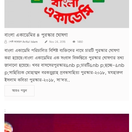
বাংলা একাডেমির ৪ পুরস্কার ঘোষণা
Ariful Islam
পোস্ট করেছেন
Nov 24, 2018
1480
বাংলা একাডেমি পরিচালিত বিশিষ্ট ব্যক্তিদের নামে চারটি পুরস্কার ঘোষণা
করা হয়েছে।বাংলা একাডেমির এক সংবাদ বিজ্ঞপ্তিতে পুরস্কার ঘোষণার তথ্য
জানানো হয়েছে। খবর বাসসেরপুরস্কার&nb p;চারটি&nb p;হচ্ছে—&nb
p;সাহিত্যিক মোহাম্মদ বরকতুল্লাহ প্রবন্ধসাহিত্য পুরস্কার-২০১৮, মযহারুল
ইসলাম কবিতা পুরস্কার-২০১৮, সা’দত..
আরও পড়ুন
;