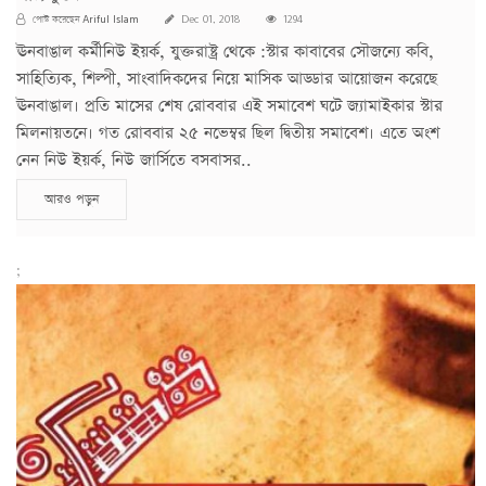
Ariful Islam
পোস্ট করেছেন
Dec 01, 2018
1294
ঊনবাঙাল কর্মীনিউ ইয়র্ক, যুক্তরাষ্ট্র থেকে :স্টার কাবাবের সৌজন্যে কবি,
সাহিত্যিক, শিল্পী, সাংবাদিকদের নিয়ে মাসিক আড্ডার আয়োজন করেছে
ঊনবাঙাল। প্রতি মাসের শেষ রোববার এই সমাবেশ ঘটে জ্যামাইকার স্টার
মিলনায়তনে। গত রোববার ২৫ নভেম্বর ছিল দ্বিতীয় সমাবেশ। এতে অংশ
নেন নিউ ইয়র্ক, নিউ জার্সিতে বসবাসর..
আরও পড়ুন
;