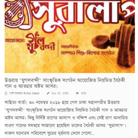
উত্তরায় "যুগলবন্দী" সাংস্কৃতিক সংগঠন আয়োজিত নিয়মিত বৈঠকী
গান ও আড্ডার অষ্টম আসর।
Ariful Islam
পোস্ট করেছেন
Dec 02, 2018
1430
সাহিত্য বার্তা: ৩০ নভেম্বর ২০১৮ হয়ে গেল ঢাকা মহানগরীর উত্তরায়
"যুগলবন্দী" সাংস্কৃতিক সংগঠন আয়োজিত নিয়মিত বৈঠকী গান ও আড্ডার
অষ্টম আসর। কিছু নির্দিষ্ট রাগের আলাপ ও বন্দিশ এবং সেই রাগ আধারিত
বাংলা গানের সমন্বয়ে সাজানো হয়েছিল তাদের বৈঠকী আসর "সুরালাপ"।
দারুন মনোরম পরিবেশে সুরের মূর্ছনায় ভেসে গেলো..