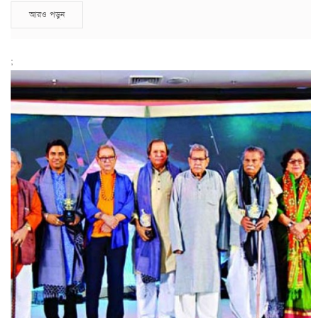
আরও পড়ুন
;