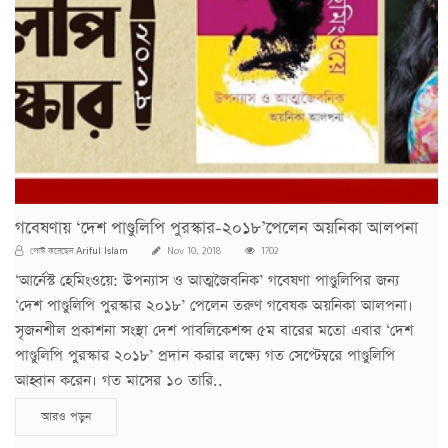
গবেষণায় ‘দেশ পাণ্ডুলিপি পুরস্কার-২০১৮’পেলেন অয়নিকা আলপনা
Ariful Islam
পোস্ট করেছেন
Nov 10, 2018
1702
‘আর্নেস্ট হেমিংওয়ে: উপন্যাস ও আত্মজৈবনিক’ গবেষণা পাণ্ডুলিপির জন্য
‘দেশ পাণ্ডুলিপি পুরস্কার ২০১৮’ পেলেন তরুণ গবেষক অয়নিকা আলপনা।
সৃজনশীল প্রকাশনা সংস্থা দেশ পাবলিকেশন্স ৫ম বারের মতো এবার ‘দেশ
পাণ্ডুলিপি পুরস্কার ২০১৮’ প্রদান করার লক্ষ্যে গত সেপ্টেম্বরে পাণ্ডুলিপি
আহ্বান করেন। গত মাসের ১০ তারি..
আরও পড়ুন