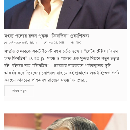
মৎস্য পদ্যের রন্ধন পুস্তক “ফিসডিস” প্রকাশিতব্য
Ariful Islam
পোস্ট করেছেন
Nov 28, 2018
1990
সম্প্রতি ফেসবুকে একটি ইভেন্ট বহুল চর্চিত হচ্ছে । “লেটস টেস্ট দা রিদম
অফ ফিসডিস” ।&nb p; মৎস্য ও পদ্যের এক সুন্দর মিশ্রনে নতুন ছড়ার
বই। বইয়ের নাম “ফিসডিস” । চমৎকার নামকরনে পাঠককুলের দৃষ্টি
আকর্ষন করে নিয়েছেন। সোশ্যাল মাধ্যমে বই প্রকাশের একটা ইভেন্ট তৈরি
করছেন ভারতের পশ্চিমবঙ্গ রাজ্যের মৎস্য বিভাগের..
আরও পড়ুন
;