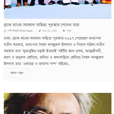
ব্র্যাক ব্যাংক-সমকাল সাহিত্য পুরস্কার পেলেন যারা
Ariful Islam
পোস্ট করেছেন
Dec 02, 2018
1539
ঢাকা: ব্র্যাক ব্যাংক-সমকাল সাহিত্য পুরস্কার-২০১৭ পেয়েছেন অধ্যাপক
যতীন সরকার, অধ্যাপক সৈয়দ মনজুরুল ইসলাম ও পিয়াস মজিদ।যতীন
সরকার তার ‘মুক্তবুদ্ধির চড়াই-উতরাই’ বইটির জন্য প্রবন্ধ, আত্মজীবনী,
ভ্রমণ ও অনুবাদ শ্রেণিতে, কবিতা ও কথাসাহিত্য শ্রেণিতে সৈয়দ মনজুরুল
ইসলাম তার ‘একাত্তর ও অন্যান্য গল্প’ বইয়ের..
আরও পড়ুন
;