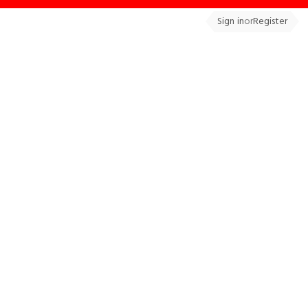
Sign in
or
Register