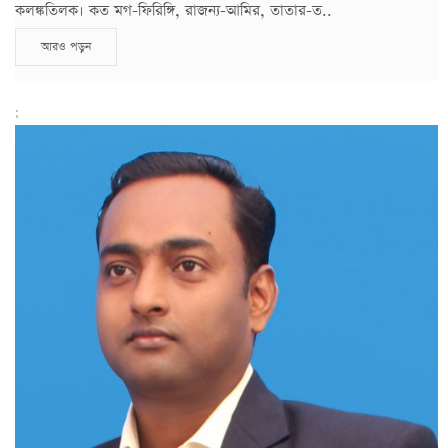
কলঙ্কতিলক। কত মগ-ফিরিঙ্গি, রাজন্য-আমির, তাতার-ত..
আরও পড়ুন
;