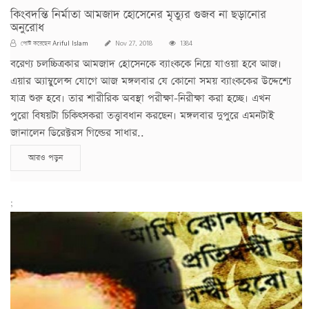
কিংবদন্তি নির্মাতা আমজাদ হোসেনের মৃত্যুর গুজব না ছড়ানোর
অনুরোধ
Ariful Islam
পোস্ট করেছেন
Nov 27, 2018
1384
বরেণ্য চলচ্চিত্রকার আমজাদ হোসেনকে ব্যাংককে নিয়ে যাওয়া হবে আজ।
এয়ার অ্যাম্বুলেন্স যোগে আজ মঙ্গলবার যে কোনো সময় ব্যাংককের উদ্দেশ্যে
যাত্র শুরু হবে। তার শারীরিক অবস্থা পরীক্ষা-নিরীক্ষা করা হচ্ছে। এখন
পুরো বিষয়টা চিকিৎসকরা তত্ত্বাবধান করছেন। মঙ্গলবার দুপুরে এমনটাই
জানালেন ডিরেক্টরস গিল্ডের সাধার..
আরও পড়ুন
;