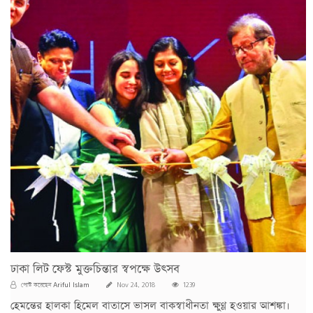
ঢাকা লিট ফেস্ট মুক্তচিন্তার স্বপক্ষে উৎসব
Ariful Islam
পোস্ট করেছেন
Nov 24, 2018
1239
হেমন্তের হালকা হিমেল বাতাসে ভাসল বাকস্বাধীনতা ক্ষুণ্ণ হওয়ার আশঙ্কা।